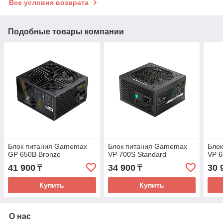
Все условия возврата
Подобные товары компании
Блок питания Gamemax
Блок питания Gamemax
Бло
GP 650B Bronze
VP 700S Standard
VP 6
41 900
34 900
30 
₸
₸
Купить
Купить
О нас