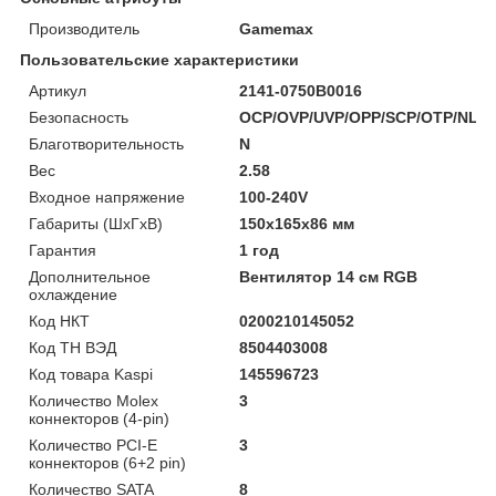
Производитель
Gamemax
Пользовательские характеристики
Артикул
2141-0750B0016
Безопасность
OCP/OVP/UVP/OPP/SCP/OTP/NLO/
Благотворительность
N
Вес
2.58
Входное напряжение
100-240V
Габариты (ШхГхВ)
150x165x86 мм
Гарантия
1 год
Дополнительное
Вентилятор 14 см RGB
охлаждение
Код НКТ
0200210145052
Код ТН ВЭД
8504403008
Код товара Kaspi
145596723
Количество Molex
3
коннекторов (4-pin)
Количество PCI-E
3
коннекторов (6+2 pin)
Количество SATA
8