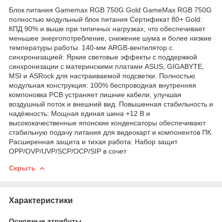
Блок питания Gamemax RGB 750G Gold GameMax RGB 750G
полностью модульный блок питания Сертификат 80+ Gold:
КПД 90% и выше при типичных нагрузках, что обеспечивает
меньшее энергопотребление, снижение шума и более низкие
температуры работы. 140-мм ARGB-вентилятор с
синхронизацией: Яркие световые эффекты с поддержкой
синхронизации с материнскими платами ASUS, GIGABYTE,
MSI и ASRock для настраиваемой подсветки. Полностью
модульная конструкция: 100% беспроводная внутренняя
компоновка PCB устраняет лишние кабели, улучшая
воздушный поток и внешний вид. Повышенная стабильность и
надёжность: Мощная единая шина +12 В и
высококачественные японские конденсаторы обеспечивают
стабильную подачу питания для видеокарт и компонентов ПК.
Расширенная защита и тихая работа: Набор защит
OPP/OVP/UVP/SCP/OCP/SIP в сочет
Скрыть
Характеристики
Основные атрибуты