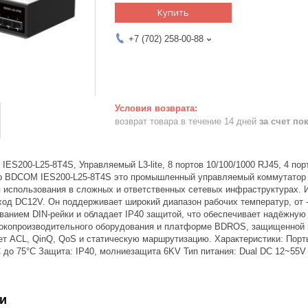
Купить
+7 (702) 258-00-88
возврат товара в течение 14 дней
за счет по
ES200-L25-8T4S, Управляемый L3-lite, 8 портов 10/100/1000 RJ45, 4 порт
 BDCOM IES200-L25-8T4S это промышленный управляемый коммутатор L3-li
 использования в сложных и ответственных сетевых инфраструктурах. 
од DC12V. Он поддерживает широкий диапазон рабочих температур, от -
ванием DIN-рейки и обладает IP40 защитой, что обеспечивает надёжную
окопроизводительного оборудования и платформе BDROS, защищенной 
 ACL, QinQ, QoS и статическую маршрутизацию. Характеристики: Порты 8
C до 75°C Защита: IP40, молниезащита 6KV Тип питания: Dual DC 12~55V (P
и