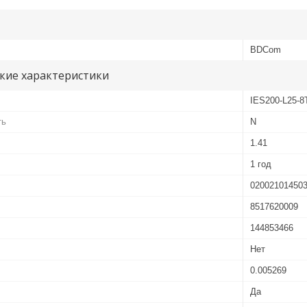
BDCom
кие характеристики
IES200-L25-8
ть
N
1.41
1 год
02002101450
8517620009
144853466
Нет
0.005269
Да