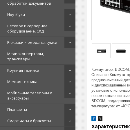
обработки документов
Ноутбуки
Сетевое и серверное
оборудование, СХД
Рюкзаки, чемоданы, сумки
Медиаконверторы,
трансиверы
Коммутатор, BDCOM, I
Крупная техника
Описание Коммутатор
предназначенный для
Мелкая техника
и двухпозиционный вх
установке с использо
Мобильные телефоны и
новом поколении выс
аксессуары
BDCOM, поддерживает
температура: от -40°
Планшеты
Смарт часы и браслеты
Характеристик