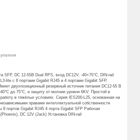
купателя
а SFP, DC 12-55В Dual RPS, вход DC12V, -40+75°C, DIN-rail
te с 8 портами Gigabit RJ45 и 4 портами Gigabit SFP,
Имеет двухпозиционный резервный источник питания DC12-55 В
40°C до 75°C, и защиту от молнии уровня 6KV. Простой в
 работу в тяжёлых условиях. Серия IES200-L25, основанная на
независимыми правами интеллектуальной собственности
 портов Gigabit RJ45 4 порта Gigabit SFP Рабочая
hoenix), DC 12V (Jack) Установка DIN-rail