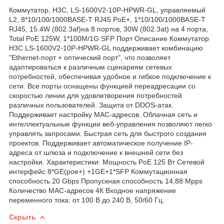
Коммутатор, H3C, LS-1600V2-10P-HPWR-GL, управляемый
L2, 8*10/100/1000BASE-T RJ45 PoE+, 1*10/100/1000BASE-T
RJ45, 15.4W (802.3af)на 8 портов, 30W (802.3at) на 4 порта,
Total PoE 125W, 1*100M/1G SFP Порт Описание Коммутатор
H3C LS-1600V2-10P-HPWR-GL поддерживает комбинацию
"Ethernet-порт + оптический порт", что позволяет
адаптироваться к различным сценариям сетевых
потребностей, обеспечивая удобное и гибкое подключение к
сети. Все порты оснащены функцией переадресации со
скоростью линии для удовлетворения потребностей
различных пользователей. Защита от DDOS-атак.
Поддерживает настройку MAC-адресов. Облачная сеть и
интеллектуальные функции веб-управления позволяют легко
управлять запросами. Быстрая сеть для быстрого создания
проектов. Поддерживает автоматическое получение IP-
адреса от шлюза и подключение к внешней сети без
настройки. Характеристики: Мощность PoE 125 Вт Сетевой
интерфейс 8*GE(poe+) +1GE+1*SFP Коммутационная
способность 20 Gbps Пропускная способность 14,88 Mpps
Количество MAC-адресов 4К Входное напряжение
переменного тока: от 100 В до 240 В, 50/60 Гц.
Скрыть