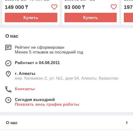
149 000
93 000
197
₸
₸
Купить
Купить
О нас
Рейтинг не сформирован
Менее 5 отзывов за последний год
Работает с 04.08.2011
г. Алматы
мкр. Калкаман 2, ул. №1, дом 64, Алматы, Казахстан
Контакты
Сегодня выходной
Показать весь график работы
О нас