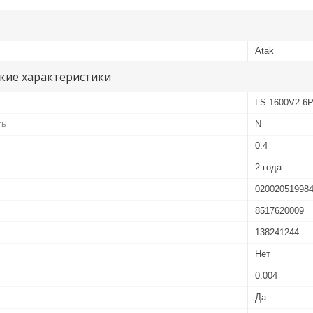
Atak
кие характеристики
LS-1600V2-6
ть
N
0.4
2 года
02002051998
8517620009
138241244
Нет
0.004
Да