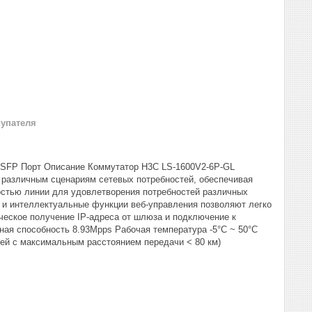
купателя
G SFP Порт Описание Коммутатор H3C LS-1600V2-6P-GL
к различным сценариям сетевых потребностей, обеспечивая
остью линии для удовлетворения потребностей различных
 и интеллектуальные функции веб-управления позволяют легко
ческое получение IP-адреса от шлюза и подключение к
кная способность 8.93Mpps Рабочая температура -5°C ~ 50°C
ей с максимальным расстоянием передачи < 80 км)