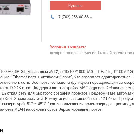
Купить
+7 (702) 258-00-88
возврат товара в течение 14 дней
за счет по
-1600V2-6P-GL, управляемый L2, 5*10/100/1000BASE-T RJ45 , 1*100M/1
цию "Ethernet-порт + оптический порт", что позволяет адаптироваться 
дключение к сети. Все порты оснащены функцией переадресации со скор
та от DDOS-атак. Поддерживает настройку MAC-адресов. Облачная сеть
. Быстрая сеть для быстрого создания проектов Поддерживает автомати
тройки. Характеристики: Коммутационная способность 12 Гбит/с Пропус
 температура) -5°C ~ 45°C (при использовании приемопередающих модул
ая сеть VLAN на основе портов Зеркалирование портов
и