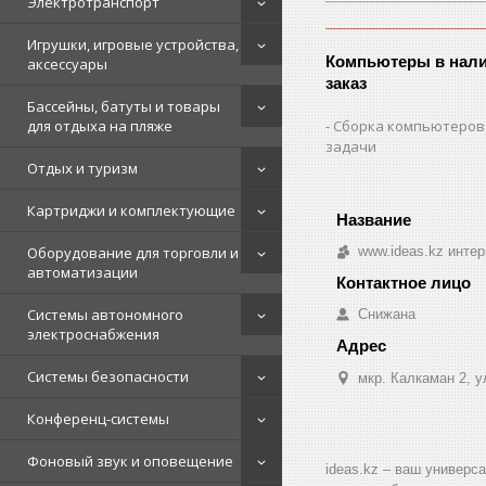
Электротранспорт
Игрушки, игровые устройства,
Компьютеры в нали
аксессуары
заказ
Бассейны, батуты и товары
для отдыха на пляже
Сборка компьютеров
задачи
Отдых и туризм
Картриджи и комплектующие
Оборудование для торговли и
www.ideas.kz интер
автоматизации
Системы автономного
Снижана
электроснабжения
Системы безопасности
мкр. Калкаман 2, 
Конференц-системы
Фоновый звук и оповещение
ideas.kz – ваш универс