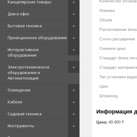
Количество отсеков
Канцелярские товары
Новинка
Дом и офис
Объём
Бытовая техника
Расположение блок
Проекционное оборудование
Слоты расширения
Снижена цена
Интерактивное
оборудование
Стандарт блока пит
Электротехническое
Стандарт материнс
оборудование и
Тип установки виде
Автоматизация
Цвет
Освещение
Штрихкод
Кабели
Информация д
Садовая техника
Цена:
49 900 ₸
Инструменты