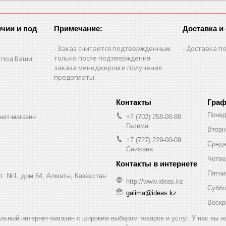
чии и под
Примечание:
Доставка и
Заказ считается подтвержденным
Доставка по
только после подтверждения
 под Ваши
заказа менеджером и получения
предоплаты.
Граф
Понед
нет-магазин
+7 (702) 258-00-88
Галима
Вторн
+7 (727) 229-00-09
Сред
Снижана
Четве
Пятни
ул. №1, дом 64, Алматы, Казахстан
http://www.ideas.kz
Суббо
galima@ideas.kz
Воскр
альный интернет-магазин с широким выбором товаров и услуг. У нас вы 