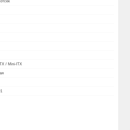
 отсек
TX / Mini-ITX
ая
91