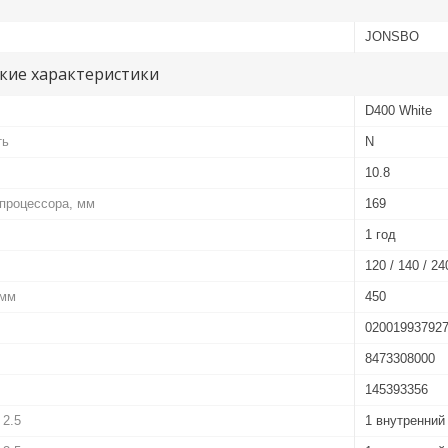
JONSBO
кие характеристики
D400 White
ть
N
10.8
процессора, мм
169
1 год
120 / 140 / 24
 мм
450
02001993792
8473308000
145393356
 2.5
1 внутренний