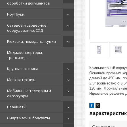
обработки документов
Ноутбуки
Сетевое и серверное
оборудование, СХД
Рюкзаки, чемоданы, сумки
Медиаконверторы,
трансиверы
Компьютерный корпус 
Крупная техника
Оснащён прочным кор
длиной до 450 мм, п
Мелкая техника
2.5" (совместно с 3.5
120 мм. Фронтальные
Мобильные телефоны и
Идеальное решение д
аксессуары
Планшеты
Характеристик
Смарт часы и браслеты
Основные