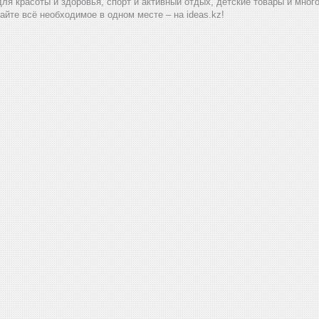
для красоты и здоровья, спорт и активный отдых, детские товары и мног
айте всё необходимое в одном месте – на ideas.kz!