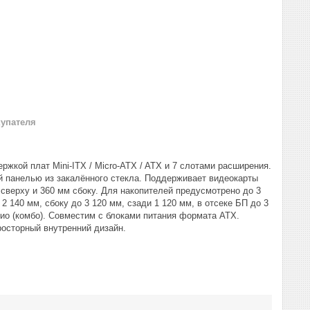
купателя
жкой плат Mini-ITX / Micro-ATX / ATX и 7 слотами расширения.
 панелью из закалённого стекла. Поддерживает видеокарты
сверху и 360 мм сбоку. Для накопителей предусмотрено до 3
 2 140 мм, сбоку до 3 120 мм, сзади 1 120 мм, в отсеке БП до 3
ио (комбо). Совместим с блоками питания формата ATX.
осторный внутренний дизайн.