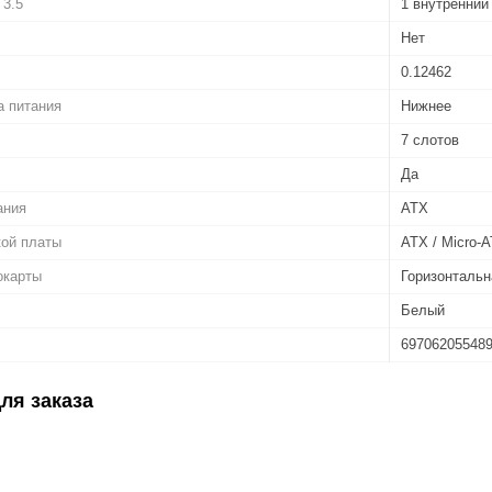
 3.5
1 внутренний
Нет
0.12462
а питания
Нижнее
7 слотов
Да
ания
ATX
кой платы
ATX / Micro-A
окарты
Горизонтальн
Белый
69706205548
ля заказа