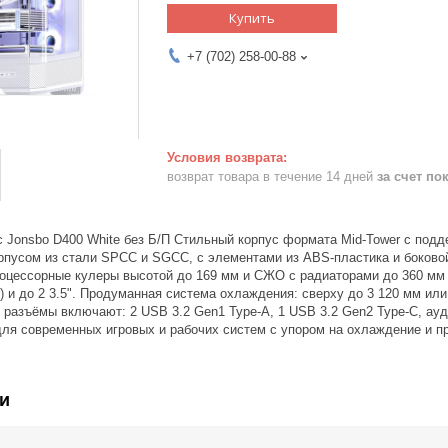
Купить
+7 (702) 258-00-88
возврат товара в течение 14 дней
за счет по
Jonsbo D400 White без Б/П Стильный корпус формата Mid-Tower с поддер
пусом из стали SPCC и SGCC, с элементами из ABS-пластика и боковой
роцессорные кулеры высотой до 169 мм и СЖО с радиаторами до 360 мм 
") и до 2 3.5". Продуманная система охлаждения: сверху до 3 120 мм или
 разъёмы включают: 2 USB 3.2 Gen1 Type-A, 1 USB 3.2 Gen2 Type-C, ауд
ля современных игровых и рабочих систем с упором на охлаждение и пр
и