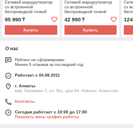
Сетевой маршрутизатор
Сетевой маршрутизатор
Сете
со встроенной
со встроенной
со в
беспроводной точкой
беспроводной точкой
бесп
доступа ASUS XD4 PLUS
доступа ASUS 4G-N16
дос
95 990
42 990
124
₸
₸
(W-2-PK)
Купить
Купить
О нас
Рейтинг не сформирован
Менее 5 отзывов за последний год
Работает с 04.08.2011
г. Алматы
мкр. Калкаман 2, ул. №1, дом 64, Алматы, Казахстан
Контакты
Сегодня работает с 10:00 до 17:00
Показать весь график работы