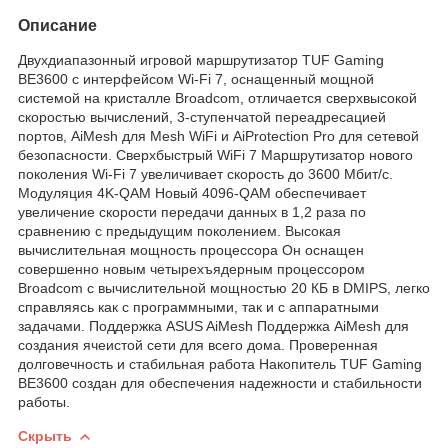
Описание
Двухдиапазонный игровой маршрутизатор TUF Gaming
BE3600 с интерфейсом Wi-Fi 7, оснащенный мощной
системой на кристалле Broadcom, отличается сверхвысокой
скоростью вычислений, 3-ступенчатой переадресацией
портов, AiMesh для Mesh WiFi и AiProtection Pro для сетевой
безопасности. Сверхбыстрый WiFi 7 Маршрутизатор нового
поколения Wi-Fi 7 увеличивает скорость до 3600 Мбит/с.
Модуляция 4K-QAM Новый 4096-QAM обеспечивает
увеличение скорости передачи данных в 1,2 раза по
сравнению с предыдущим поколением. Высокая
вычислительная мощность процессора Он оснащен
совершенно новым четырехъядерным процессором
Broadcom с вычислительной мощностью 20 КБ в DMIPS, легко
справляясь как с программными, так и с аппаратными
задачами. Поддержка ASUS AiMesh Поддержка AiMesh для
создания ячеистой сети для всего дома. Проверенная
долговечность и стабильная работа Накопитель TUF Gaming
BE3600 создан для обеспечения надежности и стабильности
работы.
Скрыть