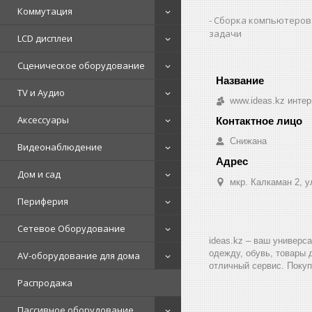
Коммутация
Сборка компьютеров
задачи
LCD дисплеи
Сценическое оборудование
TV и Аудио
www.ideas.kz интер
Аксессуары
Снижана
Видеонаблюдение
Дом и сад
мкр. Калкаман 2, 
Периферия
Сетевое Оборудование
ideas.kz – ваш универс
одежду, обувь, товары 
AV-оборудование для дома
отличный сервис. Покуп
Распродажа
Пассивное оборудование