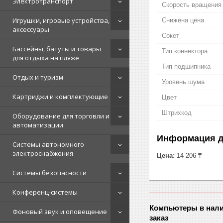
Электротранспорт
Скорость вращения
Игрушки, игровые устройства,
Снижена цена
аксессуары
Сокет
Бассейны, батуты и товары
Тип коннектора
для отдыха на пляже
Тип подшипника
Отдых и туризм
Уровень шума
Картриджи и комплектующие
Цвет
Штрихкод
Оборудование для торговли и
автоматизации
Информация д
Системы автономного
электроснабжения
Цена:
14 206 ₸
Системы безопасности
Конференц-системы
Компьютеры в нали
Фоновый звук и оповещение
заказ