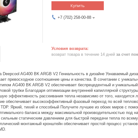
Купить
+7 (702) 258-00-88
возврат товара в течение 14 дней
за счет по
а Deepcool AG400 BK ARGB V2 Гениальность в дизайне Узнаваемый дизай
вает превосходное соотношение цены и качества. В сочетании с уника
типом AG400 BK ARGB V2 обеспечивает беспрецедентный и уникальный 
ловой трубки Благодаря оптимизации внутренней капиллярной структуры
шую эффективность рассеивания тепла независимо от того, находится л
ие обеспечивает высокоэффективный фазовый переход по всей тепловой
 TDP. Яркий, тихий и способный Получите лучшее из обоих миров с по
оптимального баланса между максимальной производительностью под н
сильным статическим давлением для быстрой передачи тепла по всему 
ллический монтажный кронштейн обеспечивает простой процесс установк
AMD.