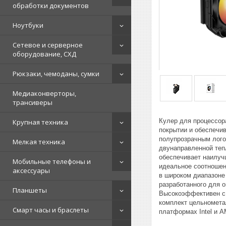
обработки документов
Ноутбуки
Сетевое и серверное
оборудование, СХД
Рюкзаки, чемоданы, сумки
Медиаконверторы,
трансиверы
Кулер для процессор
Крупная техника
покрытии и обеспечи
полупрозрачным лого
Мелкая техника
двунаправленной теп
обеспечивает наилуч
Мобильные телефоны и
идеальное соотношен
аксессуары
в широком диапазоне
разработанного для 
Планшеты
Высокоэффективен с 
комплект цельномета
Смарт часы и браслеты
платформах Intel и 