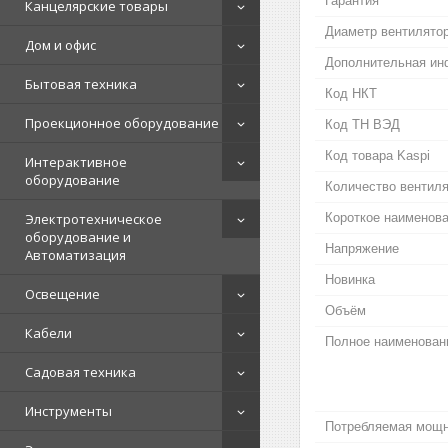
Гарантия
Канцелярские товары
Диаметр вентилято
Дом и офис
Дополнительная и
Бытовая техника
Код НКТ
Проекционное оборудование
Код ТН ВЭД
Код товара Kaspi
Интерактивное
оборудование
Количество вентил
Электротехническое
Короткое наименова
оборудование и
Напряжение
Автоматизация
Новинка
Освещение
Объём
Кабели
Полное наименовани
Садовая техника
Инструменты
Потребляемая мощн