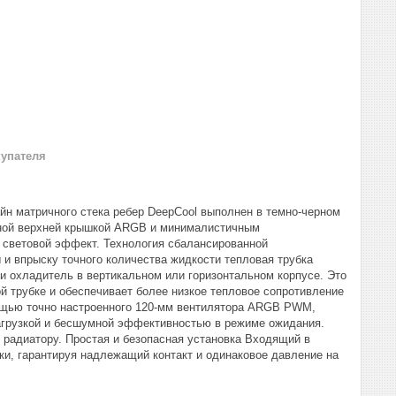
купателя
н матричного стека ребер DeepCool выполнен в темно-черном
льной верхней крышкой ARGB и минималистичным
световой эффект. Технология сбалансированной
 и впрыску точного количества жидкости тепловая трубка
и охладитель в вертикальном или горизонтальном корпусе. Это
 трубке и обеспечивает более низкое тепловое сопротивление
мощью точно настроенного 120-мм вентилятора ARGB PWM,
агрузкой и бесшумной эффективностью в режиме ожидания.
радиатору. Простая и безопасная установка Входящий в
и, гарантируя надлежащий контакт и одинаковое давление на