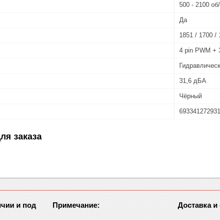
500 - 2100 об
Да
1851 / 1700 /
4 pin PWM + 3
Гидравличес
31,6 дБА
Чёрный
69334127293
ля заказа
чии и под
Примечание:
Доставка и