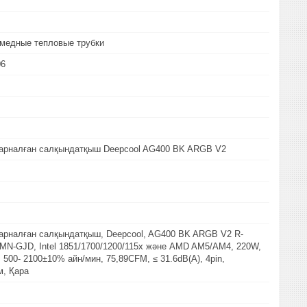
медные тепловые трубки
06
 арналған салқындатқыш Deepcool AG400 BK ARGB V2
арналған салқындатқыш, Deepcool, AG400 BK ARGB V2 R-
N-GJD, Intel 1851/1700/1200/115х және AMD AM5/AM4, 220W,
500- 2100±10% айн/мин, 75,89CFM, ≤ 31.6dB(A), 4pin,
м, Қара