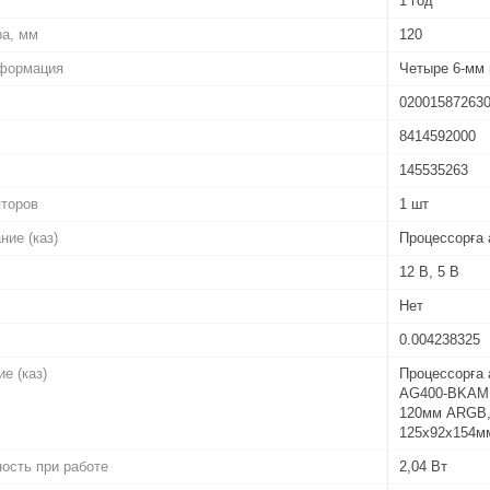
1 год
ра, мм
120
нформация
Четыре 6-мм 
02001587263
8414592000
145535263
яторов
1 шт
ние (каз)
Процессорға
12 В, 5 В
Нет
0.004238325
е (каз)
Процессорға 
AG400-BKAMM
120мм ARGB, 
125х92х154м
ость при работе
2,04 Вт