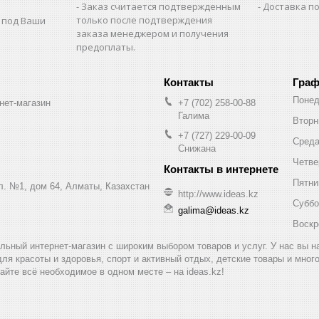
Заказ считается подтвержденным
Доставка по
только после подтверждения
 под Ваши
заказа менеджером и получения
предоплаты.
Граф
Понед
нет-магазин
+7 (702) 258-00-88
Галима
Вторн
+7 (727) 229-00-09
Сред
Снижана
Четве
Пятни
ул. №1, дом 64, Алматы, Казахстан
http://www.ideas.kz
Суббо
galima@ideas.kz
Воскр
альный интернет-магазин с широким выбором товаров и услуг. У нас вы 
для красоты и здоровья, спорт и активный отдых, детские товары и мног
айте всё необходимое в одном месте – на ideas.kz!