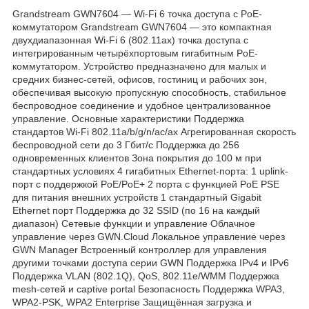
Grandstream GWN7604 — Wi-Fi 6 точка доступа с PoE-
коммутатором Grandstream GWN7604 — это компактная
двухдиапазонная Wi-Fi 6 (802.11ax) точка доступа с
интегрированным четырёхпортовым гигабитным PoE-
коммутатором. Устройство предназначено для малых и
средних бизнес-сетей, офисов, гостиниц и рабочих зон,
обеспечивая высокую пропускную способность, стабильное
беспроводное соединение и удобное централизованное
управление. Основные характеристики Поддержка
стандартов Wi-Fi 802.11a/b/g/n/ac/ax Агрегированная скорость
беспроводной сети до 3 Гбит/с Поддержка до 256
одновременных клиентов Зона покрытия до 100 м при
стандартных условиях 4 гигабитных Ethernet-порта: 1 uplink-
порт с поддержкой PoE/PoE+ 2 порта с функцией PoE PSE
для питания внешних устройств 1 стандартный Gigabit
Ethernet порт Поддержка до 32 SSID (по 16 на каждый
диапазон) Сетевые функции и управление Облачное
управление через GWN.Cloud Локальное управление через
GWN Manager Встроенный контроллер для управления
другими точками доступа серии GWN Поддержка IPv4 и IPv6
Поддержка VLAN (802.1Q), QoS, 802.11e/WMM Поддержка
mesh-сетей и captive portal Безопасность Поддержка WPA3,
WPA2-PSK, WPA2 Enterprise Защищённая загрузка и