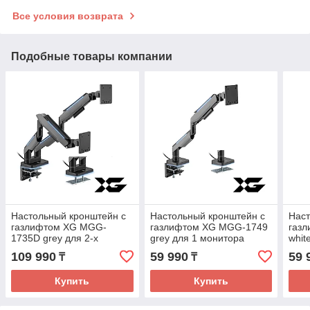
Все условия возврата
Подобные товары компании
Настольный кронштейн с
Настольный кронштейн с
Наст
газлифтом XG MGG-
газлифтом XG MGG-1749
газ
1735D grey для 2-х
grey для 1 монитора
whit
мониторов (17"-35")
(17"-49") Серый
(17"
109 990
59 990
59 
₸
₸
Серый
Купить
Купить