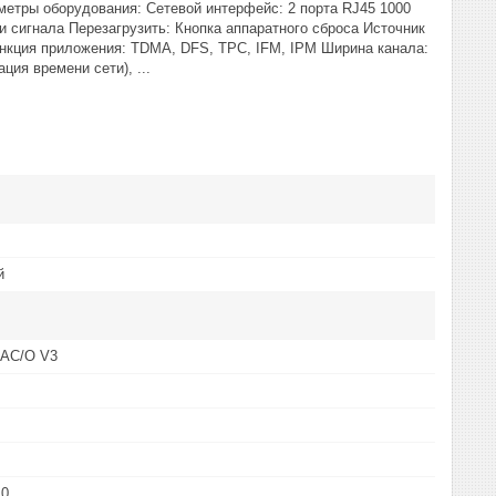
метры оборудования: Сетевой интерфейс: 2 порта RJ45 1000
и сигнала Перезагрузить: Кнопка аппаратного сброса Источник
ункция приложения: TDMA, DFS, TPC, IFM, IPM Ширина канала:
ия времени сети), ...
й
AC/O V3
10