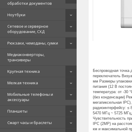
обработки документов
Ноутбуки
Сетевое и серверное
оборудование, СХД
Рюкзаки, чемоданы, сумки
Медиаконверторы,
трансиверы
Беспроводная точка 
Крупная техника
переключатель Визуа
мм Размеры упаковки 
Мелкая техника
питания (12 В постоя
температура: от -30 
Мобильные телефоны и
(без конденсации) Ре
аксессуары
мегапиксельная IPC)
радиоинтерфейсу: ≤ 8
Планшеты
5470 МГц ~ 5725 МГц,
Чувствительность пр
Смарт часы и браслеты
IPC (2MP) на расстоя
км и максимальной пр