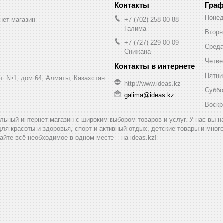
Граф
Понед
нет-магазин
+7 (702) 258-00-88
Галима
Вторн
+7 (727) 229-00-09
Сред
Снижана
Четве
Пятни
ул. №1, дом 64, Алматы, Казахстан
http://www.ideas.kz
Суббо
galima@ideas.kz
Воскр
альный интернет-магазин с широким выбором товаров и услуг. У нас вы 
для красоты и здоровья, спорт и активный отдых, детские товары и мног
айте всё необходимое в одном месте – на ideas.kz!