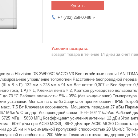
Купить
+7 (702) 258-00-88
возврат товара в течение 14 дней
за счет по
доступа Hikvision DS-3WF03C-5AC/O V3 Все гигабитные порты LAN TDMA
лизированное управление топологией Расстояние беспроводной передачи
(Ш × В × Г): 132 мм × 228 мм × 91 мм Вес нетто: 0,307 кг Вес брутто: 0
нного тока, 1 А) × 1, Клейкая лента × 2, Краткое руководство пользоват
°C до 70 °C Рабочая влажность: 5% - 95% (без конденсации) Температура
жим установки: Монтаж на столбе Защита от проникновения: IP55 Потреб
, макс. 7,5 Вт Ключевая особенность: Мощность передачи 27 дБм Парам
67 Мбит/с Стандарт беспроводной связи: IEEE 802.11/a/n/ac Рабочий ди
 5725 МГц ~ 5850 МГц Коэффициент усиления антенны: 12 дБи Угол антен
иема: -60±2 дБм при AC80-MCS9, -86±2 дБм при AC80-MCS0 Скорость про
нии до 15 км и максимальной пропускной способностью 20 Мбит/с Точка-
опускной способностью 200 Мбит/с Точка-многоточка: поддержка до 16 