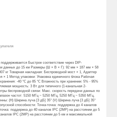
купателя
 поддерживается Быстрое соответствие через DIP-
 данных до 15 км Размеры (Ш × В × Г): 92 мм × 187 мм × 58
,807 кг Товарная накладная: Беспроводной мост × 1, Адаптер
еля × 1 Метод упаковки: Упаковка единичного блока Рабочая
 хранения: -40 °C до 85 °C Влажность при хранении: 5% - 95%
ляемая мощность: 3 Вт для типичного (1-канальная 2-
етры беспроводной связи: Макс. скорость передачи данных по
апазон частот: 5150 МГц ~ 5250 МГц, 5250 МГц ~ 5350 МГц,
ны: (H) Ширина луча [3 дБ] 35° (V) Ширина луча [3 дБ] 35°
пускной способности: Точка-точка: поддержка до 4 каналов
точка: поддержка до 40 каналов IPC (2MP) на расстоянии до 5
каналов IPC (2MP) на расстоянии до 5 км и максимальной