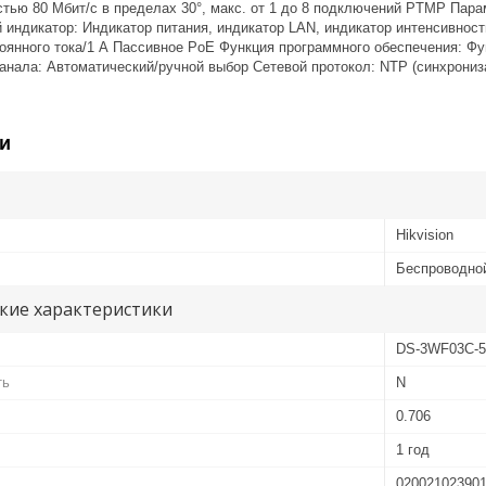
стью 80 Мбит/с в пределах 30°, макс. от 1 до 8 подключений PTMP Пара
индикатор: Индикатор питания, индикатор LAN, индикатор интенсивност
стоянного тока/1 А Пассивное PoE Функция программного обеспечения: Ф
анала: Автоматический/ручной выбор Сетевой протокол: NTP (синхронизац
и
Hikvision
Беспроводно
кие характеристики
DS-3WF03C-5
ть
N
0.706
1 год
02002102390