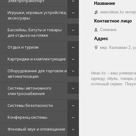
Электротранспорт
Игрушки, игровые устройства,
www.ideas.kz интер
аксессуары
Бассейны, батуты и товары
Снижана
для отдыха на пляже
Отдых и туризм
мкр. Калкаман 2, 
Картриджи и комплектующие
Оборудование для торговли и
ideas.kz – ваш универс
автоматизации
одежду, обувь, товары 
отличный сервис. Покуп
Системы автономного
электроснабжения
Системы безопасности
Конференц-системы
Фоновый звук и оповещение