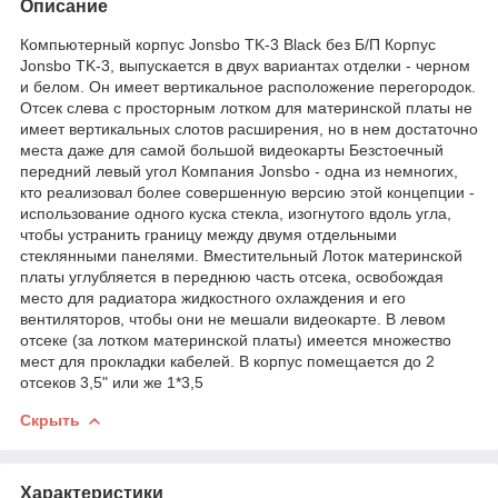
Описание
Компьютерный корпус Jonsbo TK-3 Black без Б/П Корпус
Jonsbo TK-3, выпускается в двух вариантах отделки - черном
и белом. Он имеет вертикальное расположение перегородок.
Отсек слева с просторным лотком для материнской платы не
имеет вертикальных слотов расширения, но в нем достаточно
места даже для самой большой видеокарты Безстоечный
передний левый угол Компания Jonsbo - одна из немногих,
кто реализовал более совершенную версию этой концепции -
использование одного куска стекла, изогнутого вдоль угла,
чтобы устранить границу между двумя отдельными
стеклянными панелями. Вместительный Лоток материнской
платы углубляется в переднюю часть отсека, освобождая
место для радиатора жидкостного охлаждения и его
вентиляторов, чтобы они не мешали видеокарте. В левом
отсеке (за лотком материнской платы) имеется множество
мест для прокладки кабелей. В корпус помещается до 2
отсеков 3,5" или же 1*3,5
Скрыть
Характеристики