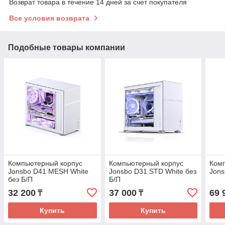
Возврат товара в течение 14 дней за счет покупателя
Все условия возврата
Подобные товары компании
Компьютерный корпус
Компьютерный корпус
Ком
Jonsbo D41 MESH White
Jonsbo D31 STD White без
Jons
без Б/П
Б/П
32 200
37 000
69 
₸
₸
Купить
Купить