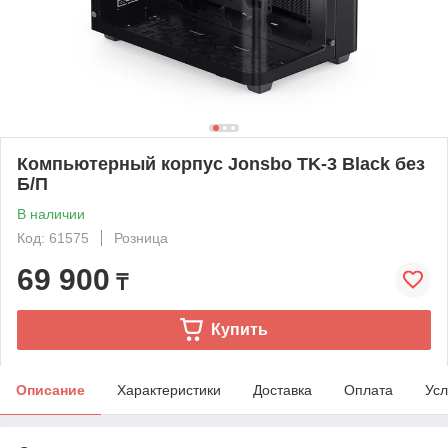
Компьютерный корпус Jonsbo TK-3 Black без
Б/П
В наличии
Код: 61575
Розница
69 900
₸
Купить
Описание
Характеристики
Доставка
Оплата
Усл