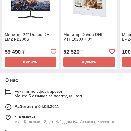
Монитор 24" Dahua DHI-
Монитор Dahua DHI-
Мони
LM24-B200S
VTH1020J 7,0"
LM2
59 490
52 520
100
₸
₸
Купить
Купить
О нас
Рейтинг не сформирован
Менее 5 отзывов за последний год
Работает с 04.08.2011
г. Алматы
мкр. Калкаман 2, ул. №1, дом 64, Алматы, Казахстан