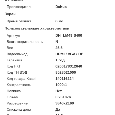
Производитель
Dahua
Экран
Время отклика
8 мс
Пользовательские характеристики
Артикул
DHI-LM49-S400
Благотворительность
N
Вес
25.5
Видеовыход
HDMI / VGA / DP
Гарантия
1 год
Код НКТ
0200178312640
Код ТН ВЭД
8528521000
Код товара Kaspi
140116224
Контрастность
1000:1
Новинка
Нет
Объём
0.231876
Разрешение
3840x2160
Снижена цена
Да