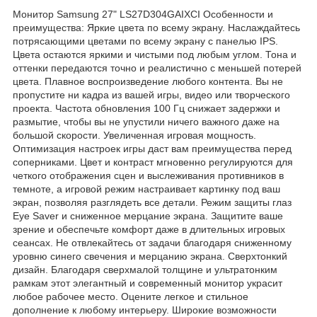
Монитор Samsung 27" LS27D304GAIXCI Особенности и
преимущества: Яркие цвета по всему экрану. Наслаждайтесь
потрясающими цветами по всему экрану с панелью IPS.
Цвета остаются яркими и чистыми под любым углом. Тона и
оттенки передаются точно и реалистично с меньшей потерей
цвета. Плавное воспроизведение любого контента. Вы не
пропустите ни кадра из вашей игры, видео или творческого
проекта. Частота обновления 100 Гц снижает задержки и
размытие, чтобы вы не упустили ничего важного даже на
большой скорости. Увеличенная игровая мощность.
Оптимизация настроек игры даст вам преимущества перед
соперниками. Цвет и контраст мгновенно регулируются для
четкого отображения сцен и выслеживания противников в
темноте, а игровой режим настраивает картинку под ваш
экран, позволяя разглядеть все детали. Режим защиты глаз
Eye Saver и сниженное мерцание экрана. Защитите ваше
зрение и обеспечьте комфорт даже в длительных игровых
сеансах. Не отвлекайтесь от задачи благодаря сниженному
уровню синего свечения и мерцанию экрана. Сверхтонкий
дизайн. Благодаря сверхмалой толщине и ультратонким
рамкам этот элегантный и современный монитор украсит
любое рабочее место. Оцените легкое и стильное
дополнение к любому интерьеру. Широкие возможности