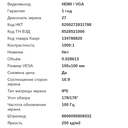
Видеовыход
HDMI / VGA
Гарантия
1 год
Диагональ экрана
27
Код НКТ
0200272831788
Код ТН ВЭД
8528521000
Код товара Kaspi
134788820
Контрастность
1000:1
Новинка
Нет
Объём
0.028613
Размер VESA
100x100 мм
Снижена цена
Да
Соотношение сторон
16:9
экрана
Тип матрицы экрана
IPS
Угол обзора
178/178°
Частота обновления
100 Гц
экрана
Штрихкод
8806095808932
Яркость
250 кд/м2