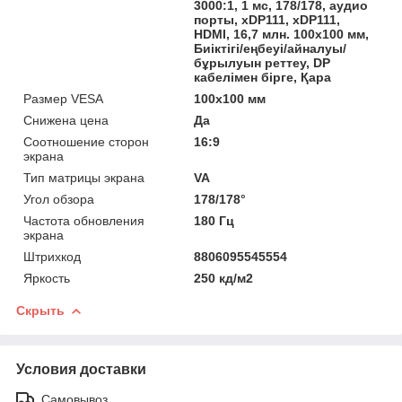
3000:1, 1 мс, 178/178, аудио
порты, xDP111, xDP111,
HDMI, 16,7 млн. 100x100 мм,
Биіктігі/еңбеуі/айналуы/
бұрылуын реттеу, DP
кабелімен бірге, Қара
Размер VESA
100x100 мм
Снижена цена
Да
Соотношение сторон
16:9
экрана
Тип матрицы экрана
VA
Угол обзора
178/178°
Частота обновления
180 Гц
экрана
Штрихкод
8806095545554
Яркость
250 кд/м2
Скрыть
Условия доставки
Самовывоз