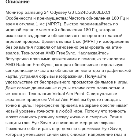
Описание
Монитор Samsung 24 Odyssey G3 LS24DG300EIXCI
Особенности и преимущества: Частота обновления 180 Гц и
время отклика 1 мс (MPRT). Быстро перемещайтесь по
игровой сцене с частотой обновления 180 Гц, которая
исключает задержки и обеспечивает невероятно плавный
игровой процесс. Время отклика 1 мс (MPRT) и изображение
без размытия позволяют мгновенно реагировать на атаки
врагов. Технология AMD FreeSync. Наслаждайтесь
безупречно плавными движениями с помощью технологии
AMD Radeon FreeSync , которая обеспечивает идеальную
синхронизацию частоты обновления монитора и графической
карты, устраняя обрывы изображения. Получайте
удовольствие от беспрерывного просмотра фильмов и игры.
Даже самые динамичные сцены отличаются плавностью и
четкостью. Технология Virtual Aim Point. С виртуальным
экранным прицелом Virtual Aim Point вы будете попадать
точно в цель. Перекрестие прицела на экране обеспечивает
новый уровень точности в любой игре. Потому что точность
может означать разницу между жизнью и смертью. Режим
защиты глаз Eye Saver и сниженное мерцание экрана.
Позвольте себе играть еще дольше с режимом Eye Saver,
который уменьшает синий свет, снижает напряжение глаз и