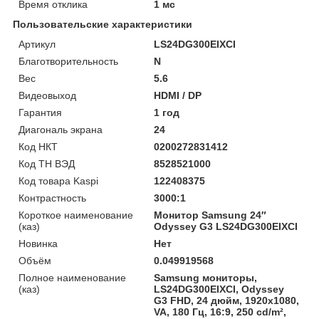
Время отклика
1 мс
Пользовательские характеристики
Артикул
LS24DG300EIXCI
Благотворительность
N
Вес
5.6
Видеовыход
HDMI / DP
Гарантия
1 год
Диагональ экрана
24
Код НКТ
0200272831412
Код ТН ВЭД
8528521000
Код товара Kaspi
122408375
Контрастность
3000:1
Короткое наименование
Монитор Samsung 24″
(каз)
Odyssey G3 LS24DG300EIXCI
Новинка
Нет
Объём
0.049919568
Полное наименование
Samsung мониторы,
(каз)
LS24DG300EIXCI, Odyssey
G3 FHD, 24 дюйм, 1920x1080,
VA, 180 Гц, 16:9, 250 cd/m²,