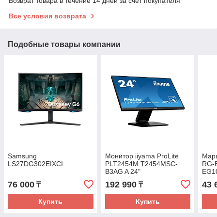
Возврат товара в течение 14 дней за счет покупателя
Все условия возврата
Подобные товары компании
Samsung
Монитор iiyama ProLite
Мар
LS27DG302EIXCI
PLT2454M T2454MSC-
RG-
B3AG A 24"
EG10
76 000
192 990
43 
₸
₸
Купить
Купить