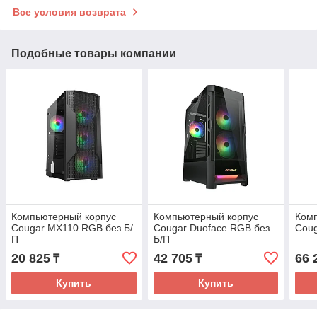
Все условия возврата
Подобные товары компании
Компьютерный корпус
Компьютерный корпус
Ком
Cougar MX110 RGB без Б/
Cougar Duoface RGB без
Coug
П
Б/П
20 825
42 705
66 
₸
₸
Купить
Купить