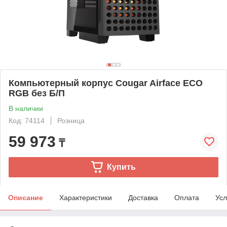
Компьютерный корпус Cougar Airface ECO
RGB без Б/П
В наличии
Код: 74114
Розница
59 973
₸
Купить
Описание
Характеристики
Доставка
Оплата
Усл