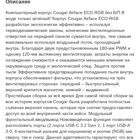
Описание
Компьютерный корпус Cougar Airface ECO RGB без Б/П В
моде только зелёный! Корпус Cougar Airface ECO RGB
разработан экологически эффективно – используя
термодинамические законы, конические вентиляционные
отверстия на передней панели сужаются внутрь, тем самым
максимально используя воздушный поток, проходящий
внутрь. Благодаря двум предустановленным 180-мм PWM и
одному 120-мм вытяжному вентиляторам, затраты энергии на
охлаждение снижаются и оказывается меньшее влияние на
окружающую среду и экологический след. Защита против
пыли Эффективное предотвращение попадания пыли внутрь
корпуса обеспечивают фильтры, что установлены на трёх
вентилируемых сторонах: передний – быстросъёмный;
верхний крепится магнитом; нижний – выдвижной.
Простейшая сборка за всё время Для самой лёгкой сборки за
всю историю корпусов Cougar была разработана полностью
съёмная верхняя панель, которая при снятии предоставляет
доступ ко всей внутренней части кейса. Модульный
фронтальный ввод/вывод Нововведённая функция позволяет
расположить порты (2 порта USB-C 3.2 Gen 2, 1 порт USB-A
3.0, 4-контактный разъем для наушников) и кнопки (RGB) как
сверху, так и снизу. Данная адаптивность гарантирует, что все