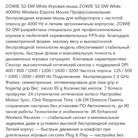
ZOWIE S2-DW White Игровая мышь ZOWIE S2-DW White
4000Hz Wireless Esports Mouse Профессиональная
беспроводная игровая мышь для киберспорта с частотой
опроса до 4000 Hz и легким эргономичным корпусом. ZOWIE
S2-DW разработана специально для профессиональных
игроков и любителей соревновательных FPS-игр. Благодаря
симметричной форме, малому весу и высокоточной
беспроводной технологии модель обеспечивает стабильный
контроль, быстрые флики и максимальную точность в
динамичных игровых ситуациях. Ключевые характеристики:
Сенсор: высокоточный оптический сенсор с поддержкой DPI
400 / 800 / 1000 / 1200 / 1600 / 3200 Частота опроса: 125 / 500
/ 1000 / 2000 / 4000 Hz Подключение: беспроводное 2.4 GHz
Форма: симметричная, оптимизирована для claw grip и
fingertip grip Вес: около 65 g Количество кнопок: 7 Колесо
прокрутки: 24-ступенчатое оптическое колесо Настройки:
Motion Sync, Click Response Time, Lift-Off Distance Память:
сохранение настроек без установки ПО Автономность: до 80
часов работы Технологии и особенности: 4K Enhanced
Wireless Receiver — стабильный сигнал и минимальная
задержка даже в условиях высокой беспроводной нагрузки
Легкий корпус — быстрые движения и комфорт при
длительных игровых сессиях Plug & Play — настройка без