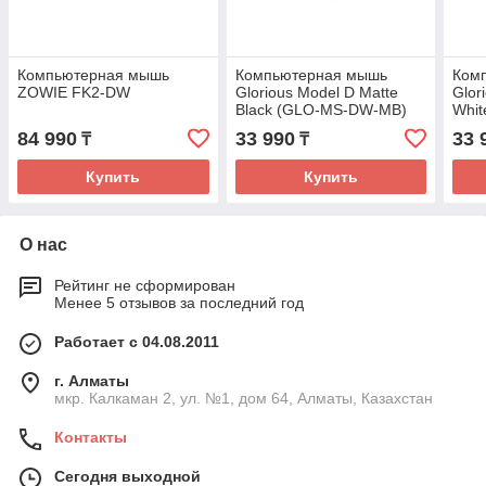
Компьютерная мышь
Компьютерная мышь
Ком
ZOWIE FK2-DW
Glorious Model D Matte
Glor
Black (GLO-MS-DW-MB)
Whi
84 990
33 990
33 
₸
₸
Купить
Купить
О нас
Рейтинг не сформирован
Менее 5 отзывов за последний год
Работает с 04.08.2011
г. Алматы
мкр. Калкаман 2, ул. №1, дом 64, Алматы, Казахстан
Контакты
Сегодня выходной