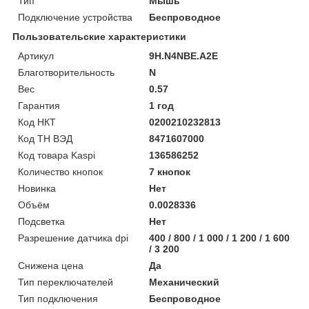
Тип
Мышь
Подключение устройства
Беспроводное
Пользовательские характеристики
Артикул
9H.N4NBE.A2E
Благотворительность
N
Вес
0.57
Гарантия
1 год
Код НКТ
0200210232813
Код ТН ВЭД
8471607000
Код товара Kaspi
136586252
Количество кнопок
7 кнопок
Новинка
Нет
Объём
0.0028336
Подсветка
Нет
Разрешение датчика dpi
400 / 800 / 1 000 / 1 200 / 1 600
/ 3 200
Снижена цена
Да
Тип переключателей
Механический
Тип подключения
Беспроводное