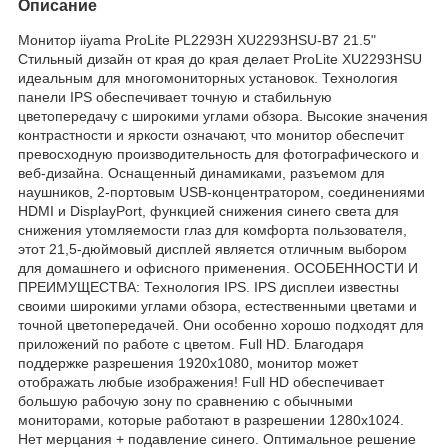
Описание
Монитор iiyama ProLite PL2293H XU2293HSU-B7 21.5"
Стильный дизайн от края до края делает ProLite XU2293HSU
идеальным для многомониторных установок. Технология
панели IPS обеспечивает точную и стабильную
цветопередачу с широкими углами обзора. Высокие значения
контрастности и яркости означают, что монитор обеспечит
превосходную производительность для фотографического и
веб-дизайна. Оснащенный динамиками, разъемом для
наушников, 2-портовым USB-концентратором, соединениями
HDMI и DisplayPort, функцией снижения синего света для
снижения утомляемости глаз для комфорта пользователя,
этот 21,5-дюймовый дисплей является отличным выбором
для домашнего и офисного применения. ОСОБЕННОСТИ И
ПРЕИМУЩЕСТВА: Технология IPS. IPS дисплеи известны
своими широкими углами обзора, естественными цветами и
точной цветопередачей. Они особенно хорошо подходят для
приложений по работе с цветом. Full HD. Благодаря
поддержке разрешения 1920х1080, монитор может
отображать любые изображения! Full HD обеспечивает
большую рабочую зону по сравнению с обычными
мониторами, которые работают в разрешении 1280х1024.
Нет мерцания + подавление синего. Оптимальное решение