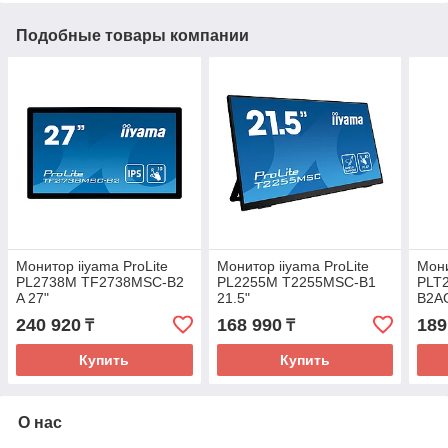
Подобные товары компании
Монитор iiyama ProLite
Монитор iiyama ProLite
Мони
PL2738M TF2738MSC-B2
PL2255M T2255MSC-B1
PLT
A 27"
21.5"
B2AG
240 920
168 990
189
₸
₸
Купить
Купить
О нас