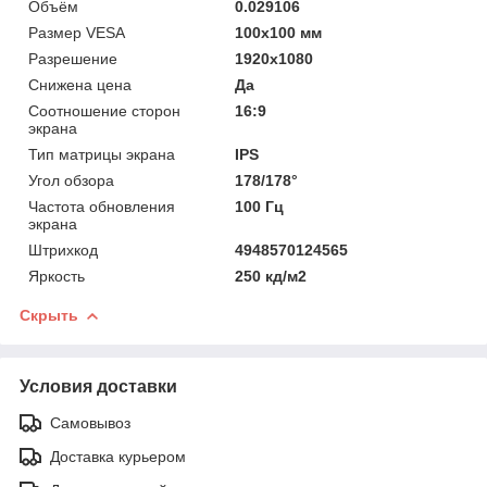
Объём
0.029106
Размер VESA
100x100 мм
Разрешение
1920x1080
Снижена цена
Да
Соотношение сторон
16:9
экрана
Тип матрицы экрана
IPS
Угол обзора
178/178°
Частота обновления
100 Гц
экрана
Штрихкод
4948570124565
Яркость
250 кд/м2
Скрыть
Условия доставки
Самовывоз
Доставка курьером