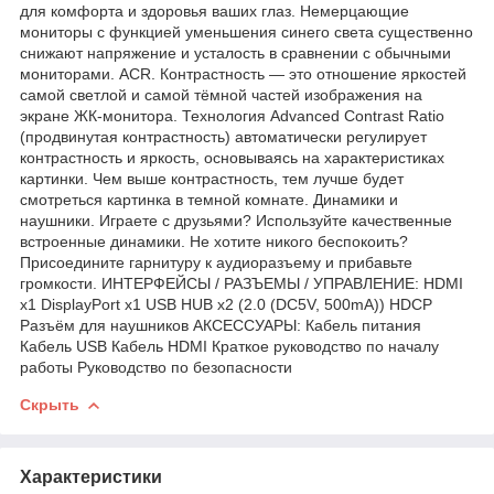
для комфорта и здоровья ваших глаз. Немерцающие
мониторы с функцией уменьшения синего света существенно
снижают напряжение и усталость в сравнении с обычными
мониторами. ACR. Контрастность ― это отношение яркостей
самой светлой и самой тёмной частей изображения на
экране ЖК-монитора. Технология Advanced Contrast Ratio
(продвинутая контрастность) автоматически регулирует
контрастность и яркость, основываясь на характеристиках
картинки. Чем выше контрастность, тем лучше будет
смотреться картинка в темной комнате. Динамики и
наушники. Играете с друзьями? Используйте качественные
встроенные динамики. Не хотите никого беспокоить?
Присоедините гарнитуру к аудиоразъему и прибавьте
громкости. ИНТЕРФЕЙСЫ / РАЗЪЕМЫ / УПРАВЛЕНИЕ: HDMI
x1 DisplayPort x1 USB HUB x2 (2.0 (DC5V, 500mA)) HDCP
Разъём для наушников АКСЕССУАРЫ: Кабель питания
Кабель USB Кабель HDMI Краткое руководство по началу
работы Руководство по безопасности
Скрыть
Характеристики