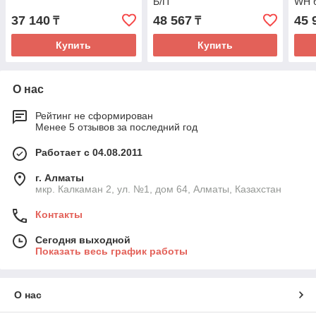
Б/П
WH б
37 140
48 567
45 
₸
₸
Купить
Купить
О нас
Рейтинг не сформирован
Менее 5 отзывов за последний год
Работает с 04.08.2011
г. Алматы
мкр. Калкаман 2, ул. №1, дом 64, Алматы, Казахстан
Контакты
Сегодня выходной
Показать весь график работы
О нас