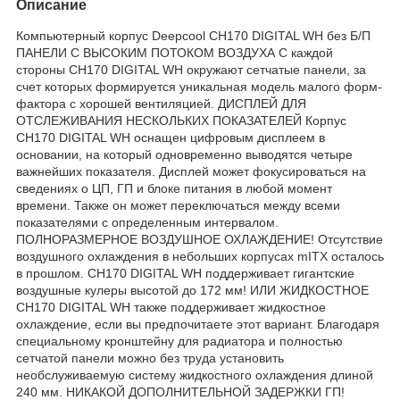
Описание
Компьютерный корпус Deepcool CH170 DIGITAL WH без Б/П
ПАНЕЛИ С ВЫСОКИМ ПОТОКОМ ВОЗДУХА С каждой
стороны CH170 DIGITAL WH окружают сетчатые панели, за
счет которых формируется уникальная модель малого форм-
фактора с хорошей вентиляцией. ДИСПЛЕЙ ДЛЯ
ОТСЛЕЖИВАНИЯ НЕСКОЛЬКИХ ПОКАЗАТЕЛЕЙ Корпус
CH170 DIGITAL WH оснащен цифровым дисплеем в
основании, на который одновременно выводятся четыре
важнейших показателя. Дисплей может фокусироваться на
сведениях о ЦП, ГП и блоке питания в любой момент
времени. Также он может переключаться между всеми
показателями с определенным интервалом.
ПОЛНОРАЗМЕРНОЕ ВОЗДУШНОЕ ОХЛАЖДЕНИЕ! Отсутствие
воздушного охлаждения в небольших корпусах mITX осталось
в прошлом. CH170 DIGITAL WH поддерживает гигантские
воздушные кулеры высотой до 172 мм! ИЛИ ЖИДКОСТНОЕ
CH170 DIGITAL WH также поддерживает жидкостное
охлаждение, если вы предпочитаете этот вариант. Благодаря
специальному кронштейну для радиатора и полностью
сетчатой панели можно без труда установить
необслуживаемую систему жидкостного охлаждения длиной
240 мм. НИКАКОЙ ДОПОЛНИТЕЛЬНОЙ ЗАДЕРЖКИ ГП!