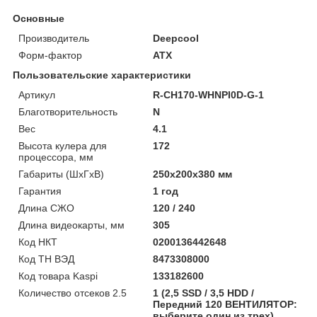
Основные
Производитель
Deepcool
Форм-фактор
ATX
Пользовательские характеристики
Артикул
R-CH170-WHNPI0D-G-1
Благотворительность
N
Вес
4.1
Высота кулера для
172
процессора, мм
Габариты (ШхГхВ)
250x200x380 мм
Гарантия
1 год
Длина СЖО
120 / 240
Длина видеокарты, мм
305
Код НКТ
0200136442648
Код ТН ВЭД
8473308000
Код товара Kaspi
133182600
Количество отсеков 2.5
1 (2,5 SSD / 3,5 HDD /
Передний 120 ВЕНТИЛЯТОР:
выберите один из трех)