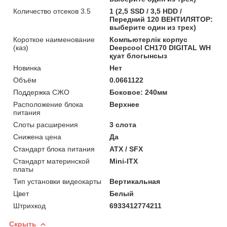
Количество отсеков 3.5
1 (2,5 SSD / 3,5 HDD /
Передний 120 ВЕНТИЛЯТОР:
выберите один из трех)
Короткое наименование
Компьютерлік корпус
(каз)
Deepcool CH170 DIGITAL WH
қуат блогынсыз
Новинка
Нет
Объём
0.0661122
Поддержка СЖО
Боковое: 240мм
Расположение блока
Верхнее
питания
Слоты расширения
3 слота
Снижена цена
Да
Стандарт блока питания
ATX / SFX
Стандарт материнской
Mini-ITX
платы
Тип установки видеокарты
Вертикальная
Цвет
Белый
Штрихкод
6933412774211
Скрыть