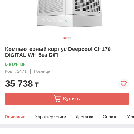
Компьютерный корпус Deepcool CH170
DIGITAL WH без Б/П
В наличии
Код: 72471
Розница
35 738
₸
Купить
Описание
Характеристики
Доставка
Оплата
Усл