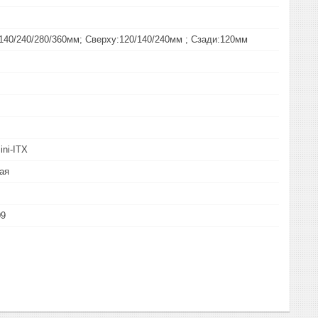
140/240/280/360мм; Сверху:120/140/240мм ; Сзади:120мм
ini-ITX
ая
09