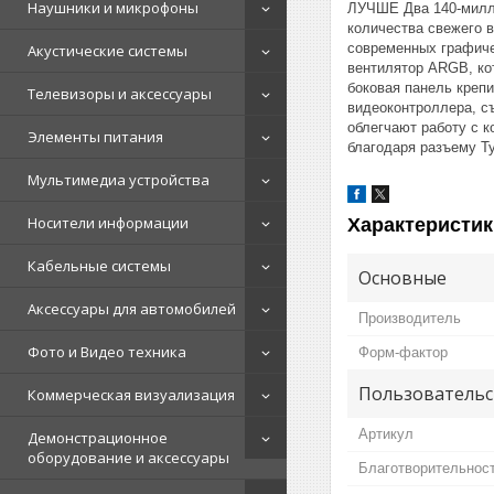
Наушники и микрофоны
ЛУЧШЕ Два 140-милл
количества свежего в
современных графиче
Акустические системы
вентилятор ARGB, ко
боковая панель креп
Телевизоры и аксессуары
видеоконтроллера, с
облегчают работу с
Элементы питания
благодаря разъему Ty
Мультимедиа устройства
Носители информации
Характеристик
Кабельные системы
Основные
Аксессуары для автомобилей
Производитель
Фото и Видео техника
Форм-фактор
Пользовательс
Коммерческая визуализация
Артикул
Демонстрационное
оборудование и аксессуары
Благотворительнос