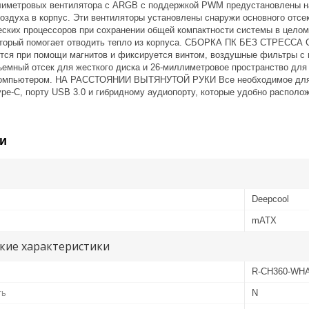
иметровых вентилятора с ARGB с поддержкой PWM предустановлены на
оздуха в корпус. Эти вентиляторы установлены снаружи основного отсе
ских процессоров при сохранении общей компактности системы в целом
торый помогает отводить тепло из корпуса. СБОРКА ПК БЕЗ СТРЕССА С
ится при помощи магнитов и фиксируется винтом, воздушные фильтры с
ъемный отсек для жесткого диска и 26-миллиметровое пространство для
 компьютером. НА РАССТОЯНИИ ВЫТЯНУТОЙ РУКИ Все необходимое для п
pe-C, порту USB 3.0 и гибридному аудиопорту, которые удобно располо
и
Deepcool
mATX
кие характеристики
R-CH360-WH
ть
N