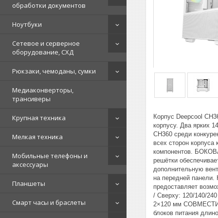
обработки документов
Ноутбуки
Сетевое и серверное
оборудование, СХД
Рюкзаки, чемоданы, сумки
Медиаконверторы,
трансиверы
Корпус Deepcool CH3
Крупная техника
корпусу. Два ярких 
CH360 среди конкуре
Мелкая техника
всех сторон корпуса 
компонентов. БОКОВ
Мобильные телефоны и
решётки обеспечивае
аксессуары
дополнительную вен
на передней панели.
Планшеты
предоставляет возмо
/ Сверху: 120/140/24
Смарт часы и браслеты
2×120 мм СОВМЕСТИМ
блоков питания длин