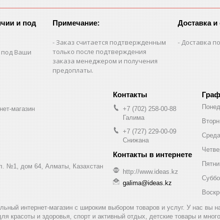
чии и под
Примечание:
Доставка и
Заказ считается подтвержденным
Доставка по
только после подтверждения
 под Ваши
заказа менеджером и получения
предоплаты.
Граф
Понед
нет-магазин
+7 (702) 258-00-88
Галима
Вторн
+7 (727) 229-00-09
Сред
Снижана
Четве
Пятни
ул. №1, дом 64, Алматы, Казахстан
http://www.ideas.kz
Суббо
galima@ideas.kz
Воскр
альный интернет-магазин с широким выбором товаров и услуг. У нас вы 
для красоты и здоровья, спорт и активный отдых, детские товары и мног