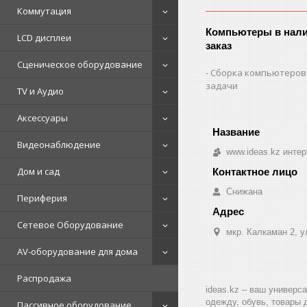
Коммутация
Компьютеры в нали
LCD дисплеи
заказ
Сценическое оборудование
Сборка компьютеров
задачи
TV и Аудио
Аксессуары
Видеонаблюдение
www.ideas.kz интер
Дом и сад
Снижана
Периферия
Сетевое Оборудование
мкр. Калкаман 2, 
AV-оборудование для дома
Распродажа
ideas.kz – ваш универс
одежду, обувь, товары 
Пассивное оборудование