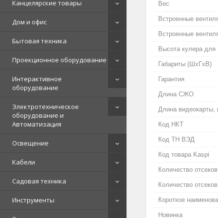
Канцелярские товары
Вес
Встроенные вентил
Дом и офис
Встроенные вентил
Бытовая техника
Высота кулера для 
Проекционное оборудование
Габариты (ШхГхВ)
Интерактивное
Гарантия
оборудование
Длина СЖО
Электротехническое
Длина видеокарты,
оборудование и
Автоматизация
Код НКТ
Код ТН ВЭД
Освещение
Код товара Kaspi
Кабели
Количество отсеков
Садовая техника
Количество отсеков
Инструменты
Короткое наименова
Новинка