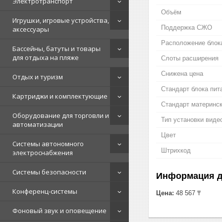
Электротранспорт
Объём
Игрушки, игровые устройства,
Поддержка СЖО
аксессуары
Расположение блок
Бассейны, батуты и товары
для отдыха на пляже
Слоты расширения
Снижена цена
Отдых и туризм
Стандарт блока пит
Картриджи и комплектующие
Стандарт материнс
Оборудование для торговли и
Тип установки виде
автоматизации
Цвет
Системы автономного
Штрихкод
электроснабжения
Системы безопасности
Информация д
Конференц-системы
Цена:
48 567 ₸
Фоновый звук и оповещение