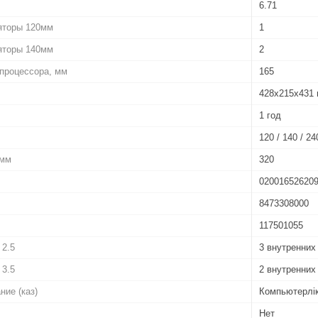
6.71
яторы 120мм
1
яторы 140мм
2
процессора, мм
165
428x215x431
1 год
120 / 140 / 24
 мм
320
02001652620
8473308000
117501055
 2.5
3 внутренних (
 3.5
2 внутренних
ние (каз)
Компьютерлік
Нет