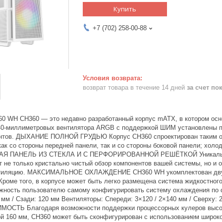
Купить
+7 (702) 258-00-88
возврат товара в течение 14 дней
за счет по
60 WH CH360 — это недавно разработанный корпус mATX, в котором ос
140-миллиметровых вентилятора ARGB с поддержкой ШИМ установлены п
нтов. ДЫХАНИЕ ПОЛНОЙ ГРУДЬЮ Корпус CH360 спроектирован таким обр
как со стороны передней панели, так и со стороны боковой панели; хол
АЯ ПАНЕЛЬ ИЗ СТЕКЛА И С ПЕРФОРИРОВАННОЙ РЕШЁТКОЙ Уникальная б
т не только кристально чистый обзор компонентов вашей системы, но и
тиляцию. МАКСИМАЛЬНОЕ ОХЛАЖДЕНИЕ CH360 WH укомплектован двум
 Кроме того, в корпусе может быть легко размещена система жидкостног
жность пользователю самому конфигурировать систему охлаждения по с
0 мм / Сзади: 120 мм Вентиляторы: Спереди: 3×120 / 2×140 мм / Сверху: 2
ОСТЬ Благодаря возможности поддержки процессорных кулеров высото
ой 160 мм, CH360 может быть сконфигурирован с использованием широ