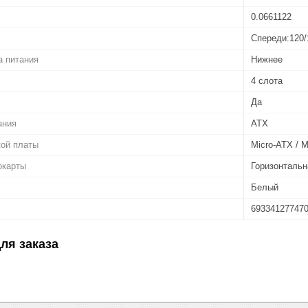
0.0661122
Спереди:120/
а питания
Нижнее
4 слота
Да
ания
ATX
кой платы
Micro-ATX / M
окарты
Горизонтальн
Белый
69334127747
ля заказа