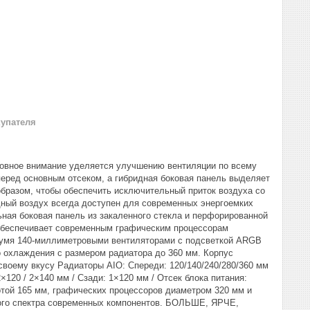
купателя
новное внимание уделяется улучшению вентиляции по всему
еред основным отсеком, а гибридная боковая панель выделяет
азом, чтобы обеспечить исключительный приток воздуха со
одный воздух всегда доступен для современных энергоемких
оковая панель из закаленного стекла и перфорированной
 обеспечивает современным графическим процессорам
я 140-миллиметровыми вентиляторами с подсветкой ARGB
о охлаждения c размером радиатора до 360 мм. Корпус
воему вкусу Радиаторы AIO: Спереди: 120/140/240/280/360 мм
×120 / 2×140 мм / Сзади: 1×120 мм / Отсек блока питания:
й 165 мм, графических процессоров диаметром 320 мм и
кого спектра современных компонентов. БОЛЬШЕ, ЯРЧЕ,