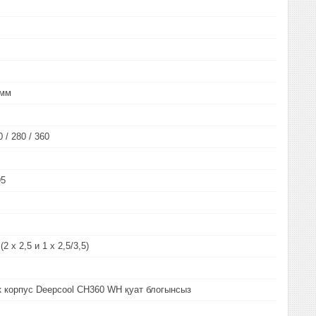
 мм
0 / 280 / 360
95
2 х 2,5 и 1 х 2,5/3,5)
 корпус Deepcool CH360 WH қуат блогынсыз