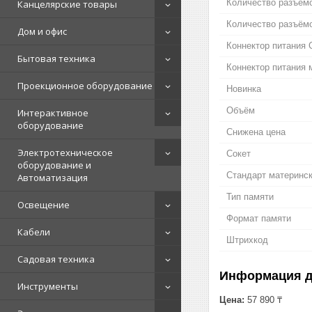
Количество разъём
Канцелярские товары
Количество разъёмо
Дом и офис
Коннектор питания C
Бытовая техника
Коннектор питания м
Проекционное оборудование
Новинка
Объём
Интерактивное
оборудование
Снижена цена
Электротехническое
Сокет
оборудование и
Стандарт материнс
Автоматизация
Тип памяти
Освещение
Формат памяти
Кабели
Штрихкод
Садовая техника
Информация д
Инструменты
Цена:
57 890 ₸