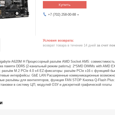
Купить
+7 (702) 258-00-88
возврат товара в течение 14 дней
за счет по
igabyte A620M H Процессорный разъём AMD Socket AM5: совместимост
ма памяти DDR5 (2-канальный режим работы): 2*SMD DIMMs with AMD E
: разъём M.2 PCIe 4.0 x4 EZ-фиксаторы: разъём PCIe x16 с функцией б
тевые интерфейсы: GbE LAN Расширенные коммуникационные возможност
ные разъёмы для вентиляторов, функция FAN STOP Кнопка Q-Flash Plus
становки в систему ЦП, модулей ОЗУ и дискретной графической платы
и