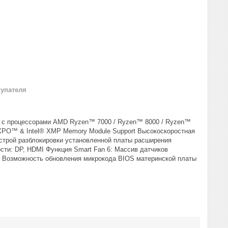
купателя
ь с процессорами AMD Ryzen™ 7000 / Ryzen™ 8000 / Ryzen™
XPO™ & Intel® XMP Memory Module Support Высокоскоростная
ыстрой разблокировки установленной платы расширения
и: DP, HDMI Функция Smart Fan 6: Массив датчиков
: Возможность обновления микрокода BIOS материнской платы