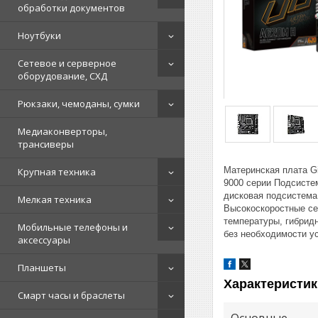
обработки документов
Ноутбуки
Сетевое и серверное
оборудование, СХД
Рюкзаки, чемоданы, сумки
Медиаконверторы,
трансиверы
Материнская плата G
Крупная техника
9000 серии Подсисте
дисковая подсистема
Мелкая техника
Высокоскоростные се
температуры, гибрид
Мобильные телефоны и
без необходимости у
аксессуары
Планшеты
Характеристик
Смарт часы и браслеты
Основные