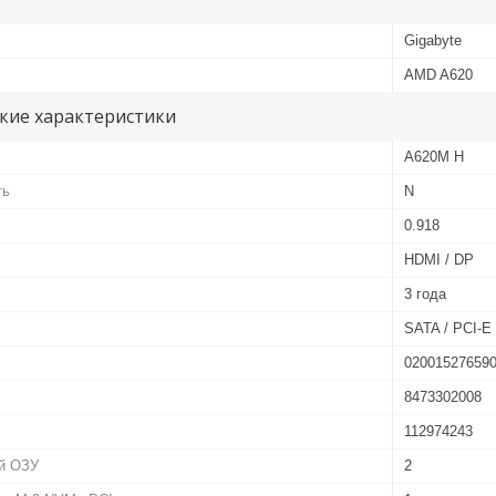
Gigabyte
AMD A620
кие характеристики
A620M H
ть
N
0.918
HDMI / DP
3 года
SATA / PCI-E 
02001527659
8473302008
112974243
й ОЗУ
2