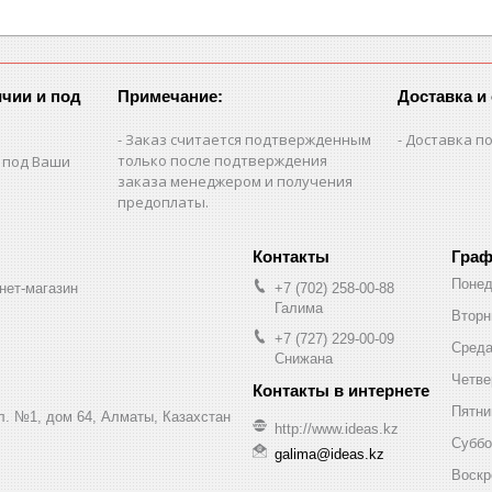
чии и под
Примечание:
Доставка и
Заказ считается подтвержденным
Доставка по
только после подтверждения
 под Ваши
заказа менеджером и получения
предоплаты.
Граф
Понед
нет-магазин
+7 (702) 258-00-88
Галима
Вторн
+7 (727) 229-00-09
Сред
Снижана
Четве
Пятни
ул. №1, дом 64, Алматы, Казахстан
http://www.ideas.kz
Суббо
galima@ideas.kz
Воскр