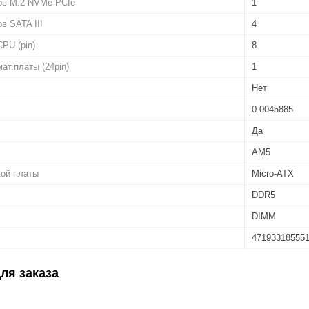
ов M.2 NVMe PCIe
1
в SATA III
4
PU (pin)
8
ат.платы (24pin)
1
Нет
0.0045885
Да
AM5
кой платы
Micro-ATX
DDR5
DIMM
47193318555
ля заказа