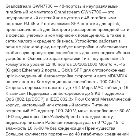
Grandstream GWN7706 — 48-портовый неуправляемый
гигабитный коммутатор Grandstream GWN7706 — это
неуправляемый сетевой коммутатор с 48 гигабитными
портами RJ-45 и 2 оптическими SFP-портами для uplink,
предназначенный для быстрого расширения проводной сети
в офисах, учебных и коммерческих помещениях, а также в
сетях малого и среднего бизнеса. Устройство работает в
режиме plug-and-play, не требует настройки и обеспечивает
стабильную пропускную способность для всех подключённых
устройств. Основные характеристики Тип: неуправляемый
коммутатор уровня L2 48 портов 10/100/1000 Мбит/с RJ-45
(Gigabit Ethernet) 2 порта 1 Gbit/s SFP для оптоволоконных
uplink-соединений Автонастройка скорости и авто MDI/MDIX
на всех портах Коммутационная способность: 100 Gbit/s
Скорость пересылки пакетов: до 74.4 Mpps MAC-таблица: 16
K записей Поддержка Jumbo-фреймов до 9 KB Поддержка
QoS (802.1p/DSCP) и IEEE 802.3x Flow Control Металлический
корпус, настольный или стоечный монтаж Питание:
встроенный AC-адаптер 100-240 V, макс. потребление ~30 W
LED-индикаторы: Link/Activity/Speed на каждом порту,
индикатор питания Рабочая температура: от 0 °C до 45 °C,
влажность 10 %-90 % без конденсации Преимущества
Большое количество портов — до 48 гигабитных соединений