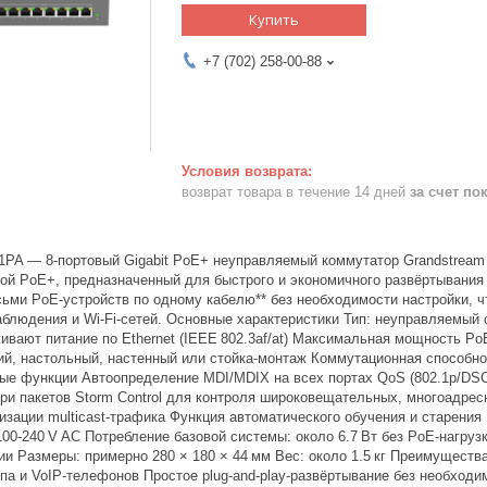
Купить
+7 (702) 258-00-88
возврат товара в течение 14 дней
за счет по
PA — 8‑портовый Gigabit PoE+ неуправляемый коммутатор Grandstrea
й PoE+, предназначенный для быстрого и экономичного развёртывания 
сьми PoE‑устройств по одному кабелю** без необходимости настройки, 
блюдения и Wi‑Fi‑сетей. Основные характеристики Тип: неуправляемый 
ивают питание по Ethernet (IEEE 802.3af/at) Максимальная мощность Po
ий, настольный, настенный или стойка‑монтаж Коммутационная способно
ые функции Автоопределение MDI/MDIX на всех портах QoS (802.1p/DSCP
ри пакетов Storm Control для контроля широковещательных, многоадре
мизации multicast‑трафика Функция автоматического обучения и старени
00‑240 V AC Потребление базовой системы: около 6.7 Вт без PoE‑нагрузк
ии Размеры: примерно 280 × 180 × 44 мм Вес: около 1.5 кг Преимущест
упа и VoIP‑телефонов Простое plug‑and‑play‑развёртывание без необход