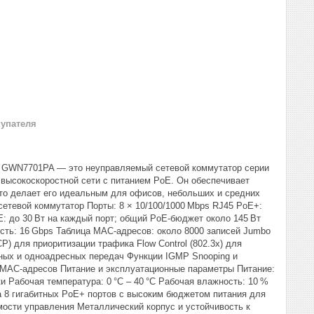
купателя
m GWN7701PA — это неуправляемый сетевой коммутатор серии
высокоскоростной сети с питанием PoE. Он обеспечивает
что делает его идеальным для офисов, небольших и средних
сетевой коммутатор Порты: 8 × 10/100/1000 Mbps RJ45 PoE+:
E: до 30 Вт на каждый порт; общий PoE‑бюджет около 145 Вт
сть: 16 Gbps Таблица MAC‑адресов: около 8000 записей Jumbo
) для приоритизации трафика Flow Control (802.3x) для
сных и одноадресных передач Функции IGMP Snooping и
я MAC‑адресов Питание и эксплуатационные параметры Питание:
и Рабочая температура: 0 °C – 40 °C Рабочая влажность: 10 %
ва 8 гигабитных PoE+ портов с высоким бюджетом питания для
имости управления Металлический корпус и устойчивость к