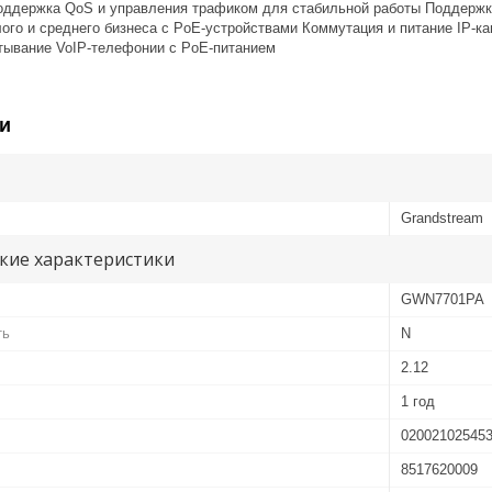
оддержка QoS и управления трафиком для стабильной работы Поддержка
ого и среднего бизнеса с PoE‑устройствами Коммутация и питание IP‑к
ртывание VoIP‑телефонии с PoE‑питанием
и
Grandstream
кие характеристики
GWN7701PA
ть
N
2.12
1 год
02002102545
8517620009