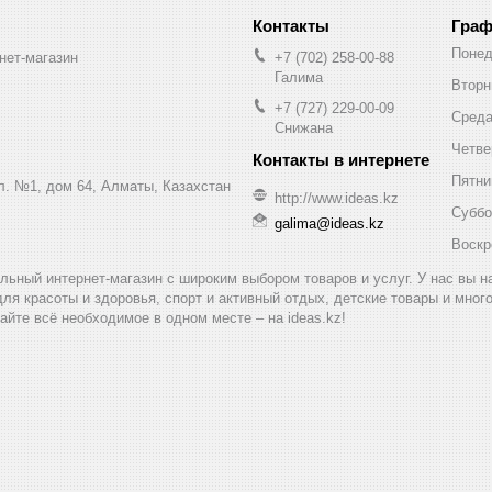
Граф
Понед
нет-магазин
+7 (702) 258-00-88
Галима
Вторн
+7 (727) 229-00-09
Сред
Снижана
Четве
Пятни
ул. №1, дом 64, Алматы, Казахстан
http://www.ideas.kz
Суббо
galima@ideas.kz
Воскр
альный интернет-магазин с широким выбором товаров и услуг. У нас вы 
для красоты и здоровья, спорт и активный отдых, детские товары и мног
айте всё необходимое в одном месте – на ideas.kz!