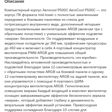
Описание
Компьютерный корпус Aerocool P500C AeroCool P500C — это
корпус ПК формата mid-tower с полностью закаленными
передними и боковыми панелями из стекла для
потрясающего внутреннего вида, дополненный четырьмя
предустановленными вентиляторами ARGB (включая три с
обратными лопастями) с уникальным эффектом подсветки
«мираж» бесконечности. Он поддерживает воздушные и
жидкостные охладители до 360 мм, графические процессоры
до 450 мм и включает в себя 4-портовый концентратор
вентиляторов PWM ARGB для повышения общей
производительности. Производительность «из коробки»
Наслаждайтесь мгновенной производительностью и
подсветкой благодаря трем 12-сантиметровым вентиляторам
с обратными лопастями ARGB на боковой панели и одному
12-сантиметровому вентилятору ARGB на задней панели, все
они управляются с помощью 4-портового ШИМ-
концентратора вентиляторов ARGB. Гипнотическое
освещение миража Каждый входящий в комплект вентилятор
оснащен завораживающим эффектом бесконечного зеркала
«мираж», который добавляет глубину и динамичность
визуальным эффектам вашей установки. Превосходная
поддержка охлаждения Благодаря 10 слотам для