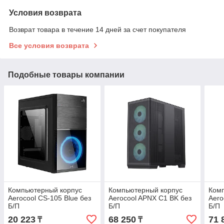
Условия возврата
Возврат товара в течение 14 дней за счет покупателя
Все условия возврата
Подобные товары компании
Компьютерный корпус
Компьютерный корпус
Ком
Aerocool CS-105 Blue без
Aerocool APNX C1 BK без
Aero
Б/П
Б/П
Б/П
20 223
68 250
71 
₸
₸