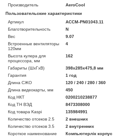
Производитель
AeroCool
Пользовательские характеристики
Артикул
ACCM-PN01043.11
Благотворительность
N
Вес
9.07
Встроенные вентиляторы
4
120мм
Высота кулера для
162
процессора, мм
Габариты (ШхГхВ)
398x285x475,8 мм
Гарантия
1 год
Длина СЖО
120 / 240 / 280 / 360
Длина видеокарты, мм
450
Код НКТ
0200210238877
Код ТН ВЭД
8473308000
Код товара Kaspi
135984991
Количество отсеков 2.5
2 внешних
Количество отсеков 3.5
2 внутренних
Короткое наименование
Компьютерлік корпус