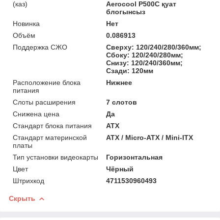
(каз)
Aerocool P500C қуат
блогынсыз
Новинка
Нет
Объём
0.086913
Поддержка СЖО
Сверху: 120/240/280/360мм;
Сбоку: 120/240/280мм;
Снизу: 120/240/360мм;
Сзади: 120мм
Расположение блока
Нижнее
питания
Слоты расширения
7 слотов
Снижена цена
Да
Стандарт блока питания
ATX
Стандарт материнской
ATX / Micro-ATX / Mini-ITX
платы
Тип установки видеокарты
Горизонтальная
Цвет
Чёрный
Штрихкод
4711530960493
Скрыть