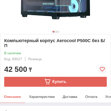
Компьютерный корпус Aerocool P500C без Б/
П
В наличии
Код: 69527
Розница
42 500
₸
Купить
Описание
Характеристики
Доставка
Оплата
Усл