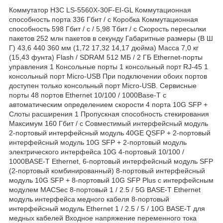
Коммутатор H3C LS-5560X-30F-EI-GL Коммутационная
способность порта 336 Гбит / с Коробка Коммутационная
способность 598 Гбит / с / 5,98 Тбит / с Скорость пересылки
пакетов 252 млн пакетов в секунду Габаритные размеры (В Ш
Г) 43,6 440 360 мм (1,72 17,32 14,17 дюйма) Масса 7,0 кг
(15,43 фунта) Flash / SDRAM 512 МБ / 2 ГБ Ethernet-порты
управления 1 Консольные порты 1 консольный порт RJ-45 1
консольный порт Micro-USB При подключении обоих портов
доступен только консольный порт Micro-USB. Сервисные
порты 48 портов Ethernet 10/100 / 1000Base-T с
автоматическим определением скорости 4 порта 10G SFP +
Слоты расширения 1 Пропускная способность стекирования
Максимум 160 Гбит / с Совместимый интерфейсный модуль
2-портовый интерфейсный модуль 40GE QSFP + 2-портовый
интерфейсный модуль 10G SFP + 2-портовый модуль
электрического интерфейса 10G 4-портовый 10/100 /
1000BASE-T Ethernet, 6-портовый интерфейсный модуль SFP
(2-портовый комбинированный) 8-портовый интерфейсный
модуль 10G SFP + 8-портовый 10G SFP Plus с интерфейсным
модулем MACSec 8-портовый 1 / 2.5 / 5G BASE-T Ethernet
модуль интерфейса медного кабеля 8-портовый
интерфейсный модуль Ethernet 1 / 2.5 / 5 / 10G BASE-T для
медных кабелей Входное напряжение переменного тока