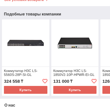
Подобные товары компании
Коммутатор H3C LS-
Коммутатор H3C LS-
Комм
5560S-28P-SI-GL
1850V2-10P-HPWR-EI-GL
1850
324 558
131 000
126
₸
₸
Купить
Купить
О нас