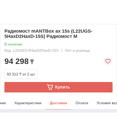
Радиомост mANTBox ax 15s (L22UGS-
5HaxD2HaxD-15S) Радиомост M
В наличии
Код: L22UGS-5HaxD2HaxD-15S
Опт и розница
94 298
₸
93 312 ₸
от 2 шт.
Купить
ние
Характеристики
Доставка
Оплата
Условия во