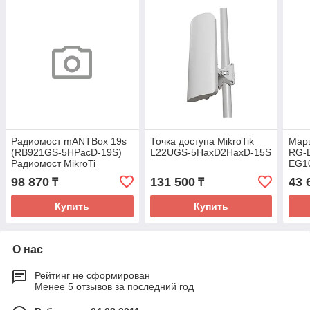
Радиомост mANTBox 19s
Точка доступа MikroTik
Мар
(RB921GS-5HPacD-19S)
L22UGS-5HaxD2HaxD-15S
RG-
Радиомост MikroTi
EG10
98 870
131 500
43 
₸
₸
Купить
Купить
О нас
Рейтинг не сформирован
Менее 5 отзывов за последний год