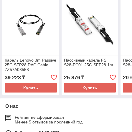
Кабель Lenovo 3m Passive
Пассивный кабель FS
Пасс
25G SFP28 DAC Cable
S28-PC01 25G SFP28 1m
S28
7Z57A03558
39 223
25 876
20 
₸
₸
Купить
Купить
О нас
Рейтинг не сформирован
Менее 5 отзывов за последний год