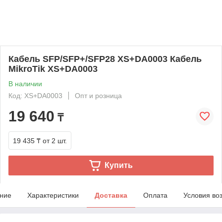
Кабель SFP/SFP+/SFP28 XS+DA0003 Кабель
MikroTik XS+DA0003
В наличии
Код: XS+DA0003
Опт и розница
19 640
₸
19 435 ₸
от 2 шт.
Купить
ние
Характеристики
Доставка
Оплата
Условия во