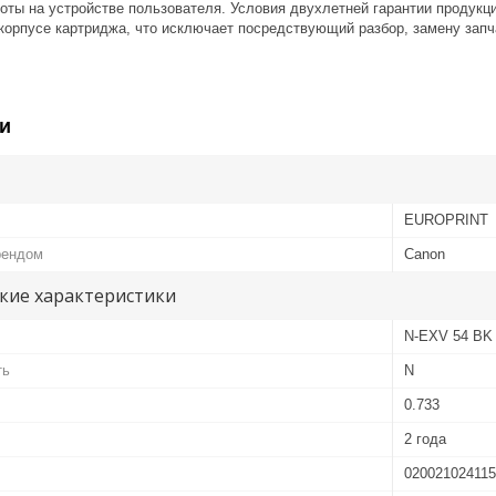
боты на устройстве пользователя. Условия двухлетней гарантии продукц
корпусе картриджа, что исключает посредствующий разбор, замену запч
и
EUROPRINT
рендом
Canon
кие характеристики
N-EXV 54 BK
ть
N
0.733
2 года
02002102411