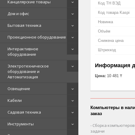
Канцелярские товары
Код ТН ВЭД
Код товара Kaspi
Дом и офис
Новинка
Бытовая техника
Объём
Проекционное оборудование
Снижена цена
Интерактивное
Штрихкод
оборудование
Информация д
Электротехническое
оборудование и
Цена:
10 481 ₸
Автоматизация
Освещение
Кабели
Компьютеры в нали
Садовая техника
заказ
Инструменты
Сборка компьютеров
задачи