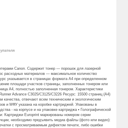
купателя
интерами Canon. Содержит тонер — порошок для лазерной
урс расходных материалов — максимальное количество
сурс указывается в страницах формата А4 при определенном
ошение площади участков страницы, заполненных тонером или
ница А4, полностью заполненная тонером. Характеристики
unner Advance C3025/C3125/С3226 Ресурс: 15500 страниц (А4)
м качества, отвечают всем техническим и экологическим
ов и МФУ указана на коробке картриджей. Упакованы в
ства - на корпусе и на упаковке картриджа • Голографической
ии: Картриджи Europrint маркированы номером серии
дукции, необходимо предъявить медиа файлы (фото или видео):
печатки с просматриваемым дефектом печати, либо ошибки