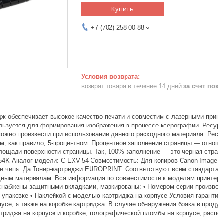
Купить
+7 (702) 258-00-88
возврат товара в течение 14 дней
за счет по
дж обеспечивает высокое качество печати и совместим с лазерными пр
ользуется для формирования изображения в процессе ксерографии. Рес
 можно произвести при использовании данного расходного материала. Ре
ом, как правило, 5-процентном. Процентное заполнение страницы — отн
площади поверхности страницы. Так, 100% заполнение — это черная стра
4K Аналог модели: C-EXV-54 Совместимость: Для копиров Canon ImageR
е чипа: Да Тонер-картриджи EUROPRINT: Соответствуют всем стандарта
дным материалам. Вся информация по совместимости к моделям принтер
снабжены защитными вкладками, маркированы: • Номером серии производ
 упаковке • Наклейкой с моделью картриджа на корпусе Условия гарант
пусе, а также на коробке картриджа. В случае обнаружения брака в про
ртриджа на корпусе и коробке, голографической пломбы на корпусе, рас