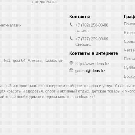
предоплаты.
Граф
Понед
нет-магазин
+7 (702) 258-00-88
Галима
Вторн
+7 (727) 229-00-09
Сред
Снижана
Четве
Пятни
ул. №1, дом 64, Алматы, Казахстан
http://www.ideas.kz
Суббо
galima@ideas.kz
Воскр
альный интернет-магазин с широким выбором товаров и услуг. У нас вы 
для красоты и здоровья, спорт и активный отдых, детские товары и мног
айте всё необходимое в одном месте – на ideas.kz!