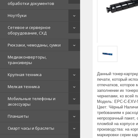
обработки документов
Ноутбуки
Сетевое и серверное
оборудование, СХД
Рюкзаки, чемоданы, сумки
Медиаконверторы,
трансиверы
Данный тонер-картри
Крупная техника
печати, который исп
отпечатков, которое
Мелкая техника
заполнении их тонер
чернилами, ко всей 
Мобильные телефоны и
Модель: EPC-C-EXV-5
аксессуары
Цвет: Чёрный Наличи
требованиям к расхо
Планшеты
непрозрачный пакет, 
пломбой на корпусе и
Смарт часы и браслеты
производства: на кор
маркировки серии ка