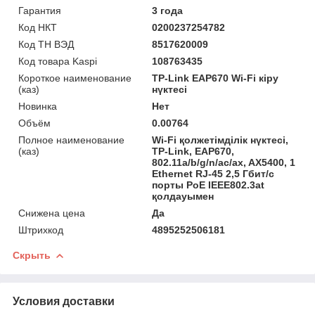
Гарантия
3 года
Код НКТ
0200237254782
Код ТН ВЭД
8517620009
Код товара Kaspi
108763435
Короткое наименование
TP-Link EAP670 Wi-Fi кіру
(каз)
нүктесі
Новинка
Нет
Объём
0.00764
Полное наименование
Wi-Fi қолжетімділік нүктесі,
(каз)
TP-Link, EAP670,
802.11a/b/g/n/ac/ax, AX5400, 1
Ethernet RJ-45 2,5 Гбит/с
порты PoE IEEE802.3at
қолдауымен
Снижена цена
Да
Штрихкод
4895252506181
Скрыть
Условия доставки