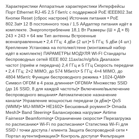
Характеристики Аппаратные характеристики Интерфейсы
Порт Ethernet RJ-45 2,5 Гбит/с с поддержкой PoE IEEE802.3at
Кнопки Reset (сброс настроек) Источник питания • PoE
802.3at• 12 В постоянного тока / 1,5 ААдаптер питания идёт в
комплекте. Энергопотребление 18,1 Вт Размеры (Ш × Д × В)
243 × 243 × 64 мм Тип антенны Встроенные
всенаправленные:• 2,4 ГГц: 4 дБи (2 шт.)• 5 ГГц: 5 дБи (4 шт.)
Крепление Установка на потолке/стене (монтажный набор
идёт в комплекте) ПАРАМЕТРЫ МОДУЛЯ WI-FI Стандарты
беспроводных сетей IEEE 802.11ax/ac/n/g/b/a Диапазон
частот (приём и передача) 2,4 ГГц и 5 ГГц Скороcть передачи
• 2,4 ГГц: 2×2 MIMO, до 574 Мбит/с• 5 ГГц: 4×4 MIMO, до
4804 Мбит/с Функции беспроводного режима • 1024-QAM•
Символ OFDM в 4 раза длиннее• OFDMA• Множество SSID
(до 16 SSID, 8 для каждой частоты)• Включение/выключение
беспроводного вещания• Автоматическое назначение
канала• Управление мощностью передачи (в дБм)• QoS
(WMM)• MU-MIMO• HE1602• Бесшовный роуминг3• Omada
Mesh3• Band Steering• Балансировка нагрузки• Airtime
Fairness• Beamforming• Ограничение скорости• Перезагрузка
по расписанию• Wi-Fi по расписанию• Статистика Wi-Fi для
SSID / точки доступа / клиента Защита беспроводной сети •
Портал аутентификации3• Контроль доступа• Фильтрация