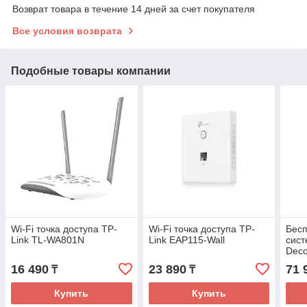
Возврат товара в течение 14 дней за счет покупателя
Все условия возврата
Подобные товары компании
Wi-Fi точка доступа TP-
Wi-Fi точка доступа TP-
Бес
Link TL-WA801N
Link EAP115-Wall
сист
Deco
16 490
23 890
71 
₸
₸
Купить
Купить