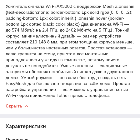
Усилитель сигнала Wi Fi AX3000 с поддержкой Mesh a.oneshin
{text-decoration:none; border-bottom: 1px solid rgba(0, 0, 0, .2);
padding-bottom: 1px; color: inherit;} .oneshin:hover {border-
bottom:1px dotted black; color:black;} Два диапазона Wi-Fi —
до 574 Мбит/с на 2,4 ГГц, до 2402 Мбит/с на 5 ГГц1. Тонкий
корпус, минималистичный дизайн — размер устройства
составляет 210 148 8 мм, при этом толщина корпуса меньше,
чем у большинства настенных розеток. Простая установка —
легко крепится на стену, при этом все монтажные
принадлежности уже идут в комплекте, поэтому ничего
докупать не понадобится. Умные антенны — специальные
алгоритмы обеспечат стабильный сигнал даже в двухэтажных
домах. Умный роуминг — позволит без труда создать сеть
EasyMesh для бесшовного покрытия во всём доме. Простая
настройка и управление — возможность управления сетью
Wi‑Fi через приложение Tether прямо с телефона.
Скрыть
Характеристики
Основные