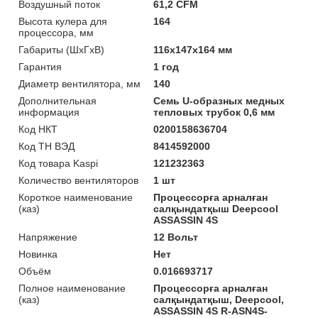
Воздушный поток
61,2 CFM
Высота кулера для
164
процессора, мм
Габариты (ШхГхВ)
116х147х164 мм
Гарантия
1 год
Диаметр вентилятора, мм
140
Дополнительная
Семь U-образных медных
информация
тепловых трубок 0,6 мм
Код НКТ
0200158636704
Код ТН ВЭД
8414592000
Код товара Kaspi
121232363
Количество вентиляторов
1 шт
Короткое наименование
Процессорға арналған
(каз)
салқындатқыш Deepcool
ASSASSIN 4S
Напряжение
12 Вольт
Новинка
Нет
Объём
0.016693717
Полное наименование
Процессорға арналған
(каз)
салқындатқыш, Deepcool,
ASSASSIN 4S R-ASN4S-