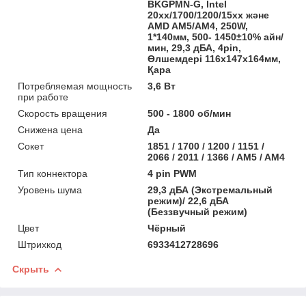
BKGPMN-G, Intel
20хх/1700/1200/15хх және
AMD AM5/AM4, 250W,
1*140мм, 500- 1450±10% айн/
мин, 29,3 дБА, 4pin,
Өлшемдері 116х147х164мм,
Қара
Потребляемая мощность
3,6 Вт
при работе
Скорость вращения
500 - 1800 об/мин
Снижена цена
Да
Сокет
1851 / 1700 / 1200 / 1151 /
2066 / 2011 / 1366 / AM5 / AM4
Тип коннектора
4 pin PWM
Уровень шума
29,3 дБА (Экстремальный
режим)/ 22,6 дБА
(Беззвучный режим)
Цвет
Чёрный
Штрихкод
6933412728696
Скрыть