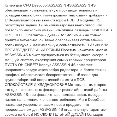
Кулер для CPU Deepcool ASSASSIN 4S ASSASSIN 4S
обеспечивает исключительную производительность и
оснащён семью 6-миллиметровыми тепловыми трубками и
140-миллиметровым вентилятором FDB. В моделях 4S
отсутствует задний 120-миллиметровый вентилятор, что
позволило несколько уменьшить общие размеры. КРАСОТА В
ПРОСТОТЕ Элегантный дизайн ASSASSIN 4S не только
приятен визуально; он также обеспечивает оптимальный
поток воздуха и максимальную совместимость. ТИХИЙ ИЛИ
ПРОИЗВОДИТЕЛЬНЫЙ РЕЖИМ Простым нажатием кнопки
ASSASSIN 4S может превратиться из бесшумного кулера, в
мощную систему охлаждения самых горячих процессоров.
ПУСТЬ ОН СИЯЕТ! Корпус ASSASSIN 4S помогает
направлять воздух через ребра радиатора, а более тонкий
профиль обеспечивает беспрепятственный зазор для
крупногабаритной оперативной памяти с RGB.
СПОКОЙСТВИЕ И ХЛАДНОКРОВИЕ Моторы вентиляторов —
это один из основных факторов чрезвычайно тихой работы
ASSASSIN 4S: три фазы, четыре полюса, шесть выводов,
низкое напряжение и энергопотребление. Мы в DeepCool
настолько уверены в нашем новом продукте, что
предоставляем для ASSASSIN 4S ограниченную гарантию
сроком на 6 лет! ИСКЛЮЧИТЕЛЬНЫЙ ДИЗАЙН Оснащен