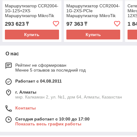
Маршрутизатор CCR2004-
Маршрутизатор CCR2004-
Сете
1G-12S+2XS
1G-2XS-PCIe
Mikr
Маршрутизатор MikroTik
Маршрутизатор MikroTik
12X
CCR2
CCR
293 623
97 363
1 8
₸
₸
Купить
Купить
О нас
Рейтинг не сформирован
Менее 5 отзывов за последний год
Работает с 04.08.2011
г. Алматы
мкр. Калкаман 2, ул. №1, дом 64, Алматы, Казахстан
Контакты
Сегодня работает с 10:00 до 17:00
Показать весь график работы