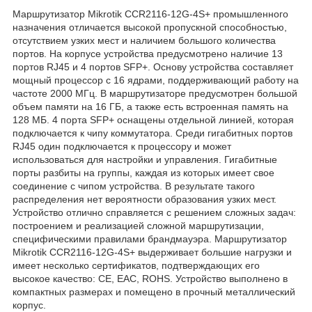
Маршрутизатор Mikrotik CCR2116-12G-4S+ промышленного
назначения отличается высокой пропускной способностью,
отсутствием узких мест и наличием большого количества
портов. На корпусе устройства предусмотрено наличие 13
портов RJ45 и 4 портов SFP+. Основу устройства составляет
мощный процессор с 16 ядрами, поддерживающий работу на
частоте 2000 МГц. В маршрутизаторе предусмотрен большой
объем памяти на 16 ГБ, а также есть встроенная память на
128 МБ. 4 порта SFP+ оснащены отдельной линией, которая
подключается к чипу коммутатора. Среди гигабитных портов
RJ45 один подключается к процессору и может
использоваться для настройки и управления. Гигабитные
порты разбиты на группы, каждая из которых имеет свое
соединение с чипом устройства. В результате такого
распределения нет вероятности образования узких мест.
Устройство отлично справляется с решением сложных задач:
построением и реализацией сложной маршрутизации,
специфическими правилами брандмауэра. Маршрутизатор
Mikrotik CCR2116-12G-4S+ выдерживает большие нагрузки и
имеет несколько сертификатов, подтверждающих его
высокое качество: CE, EAC, ROHS. Устройство выполнено в
компактных размерах и помещено в прочный металлический
корпус.