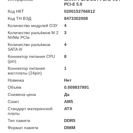
PCI-E 5.0
Код НКТ
0200152766612
Код ТН ВЭД
8473302008
Количество модулей ОЗУ
4
Количество разъёмов M.2
3
NVMe PCIe
Количество разъёмов
4
SATA III
Коннектор питания CPU
8
(pin)
Коннектор питания
1
мат.платы (24pin)
Новинка
Нет
Объём
0.009837891
Снижена цена
Да
Сокет
AM5
Стандарт материнской
ATX
платы
Тип памяти
DDR5
Формат памяти
DIMM