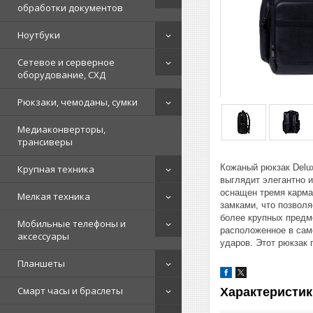
обработки документов
Ноутбуки
Сетевое и серверное
оборудование, СХД
Рюкзаки, чемоданы, сумки
Медиаконверторы,
трансиверы
Кожаный рюкзак Delu
Крупная техника
выглядит элегантно 
оснащен тремя карман
Мелкая техника
замками, что позвол
более крупных предме
Мобильные телефоны и
расположенное в сам
аксессуары
ударов. Этот рюкзак 
Планшеты
Смарт часы и браслеты
Характеристик