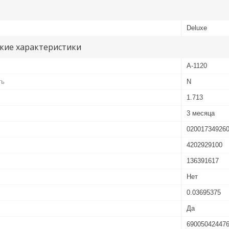
Deluxe
кие характеристики
A-1120
ть
N
1.713
3 месяца
02001734926
4202929100
136391617
Нет
0.03695375
Да
69005042447