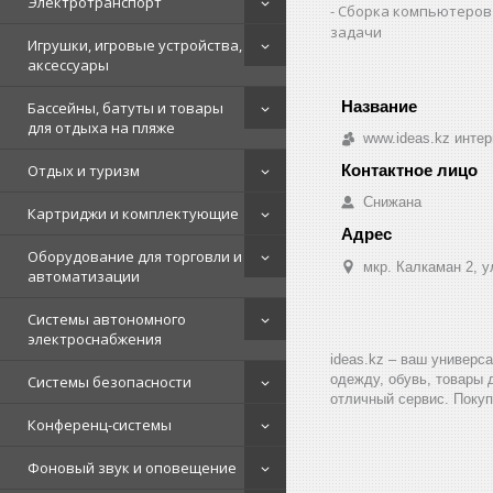
Электротранспорт
Сборка компьютеров
задачи
Игрушки, игровые устройства,
аксессуары
Бассейны, батуты и товары
для отдыха на пляже
www.ideas.kz интер
Отдых и туризм
Снижана
Картриджи и комплектующие
Оборудование для торговли и
мкр. Калкаман 2, 
автоматизации
Системы автономного
электроснабжения
ideas.kz – ваш универс
одежду, обувь, товары 
Системы безопасности
отличный сервис. Покуп
Конференц-системы
Фоновый звук и оповещение