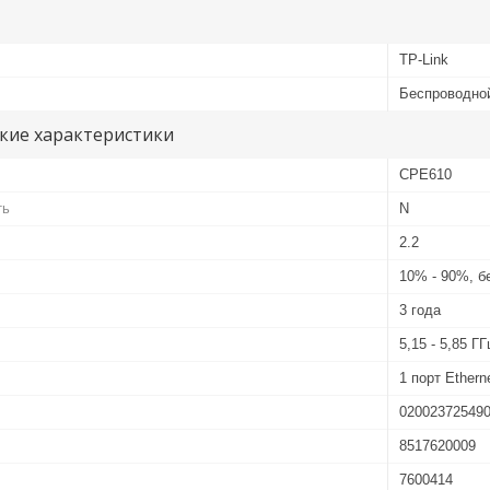
TP-Link
Беспроводно
кие характеристики
CPE610
ть
N
2.2
10% - 90%, б
3 года
5,15 - 5,85 ГГ
1 порт Ether
02002372549
8517620009
7600414