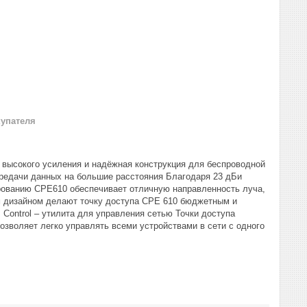
купателя
 высокого усиления и надёжная конструкция для беспроводной
ередачи данных на большие расстояния Благодаря 23 дБи
рованию CPE610 обеспечивает отличную направленность луча,
м дизайном делают точку доступа CPE 610 бюджетным и
Control – утилита для управления сетью Точки доступа
озволяет легко управлять всеми устройствами в сети с одного