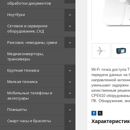
обработки документов
Ноутбуки
Сетевое и серверное
оборудование, СХД
Рюкзаки, чемоданы, сумки
Медиаконверторы,
трансиверы
Wi-Fi точка доступа
Крупная техника
передачи данных на 
направленной антенн
Мелкая техника
уменьшает задержки 
качественным решени
Мобильные телефоны и
CPE610 оборудованы ц
аксессуары
ПК. Обнаружение, мон
Планшеты
Смарт часы и браслеты
Характеристик