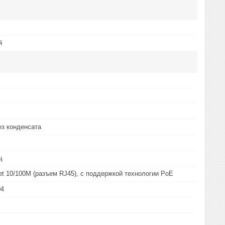
й
ез конденсата
ц
net 10/100М (разъем RJ45), с поддержкой технологии PoE
04