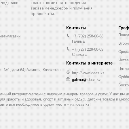
только после подтверждения
 под Ваши
заказа менеджером и получения
предоплаты.
Граф
Понед
нет-магазин
+7 (702) 258-00-88
Галима
Вторн
+7 (727) 229-00-09
Сред
Снижана
Четве
Пятни
ул. №1, дом 64, Алматы, Казахстан
http://www.ideas.kz
Суббо
galima@ideas.kz
Воскр
альный интернет-магазин с широким выбором товаров и услуг. У нас вы 
для красоты и здоровья, спорт и активный отдых, детские товары и мног
айте всё необходимое в одном месте – на ideas.kz!