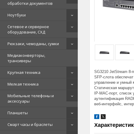
обработки документов
Ноутбуки
Сетевое и серверное
оборудование, СХД
Рюкзаки, чемоданы, сумки
Медиаконверторы,
трансиверы
SG3210 JetStream 8‑п
Крупная техника
SFP‑слота обеспечат
управление и умный 
Мелкая техника
Статическая маршрут
IP‑MAC‑порт, список 
Мобильные телефоны и
аутентификация RADIU
аксессуары
веб‑интерфейс, интер
Планшеты
Смарт часы и браслеты
Характеристик