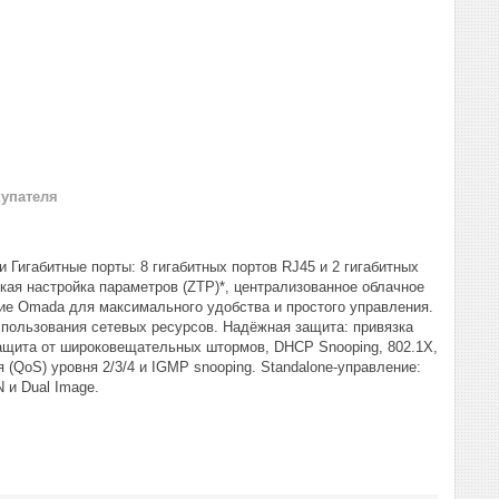
купателя
Гигабитные порты: 8 гигабитных портов RJ45 и 2 гигабитных
ая настройка параметров (ZTP)*, централизованное облачное
ие Omada для максимального удобства и простого управления.
пользования сетевых ресурсов. Надёжная защита: привязка
 защита от широковещательных штормов, DHCP Snooping, 802.1X,
(QoS) уровня 2/3/4 и IGMP snooping. Standalone-управление:
 и Dual Image.