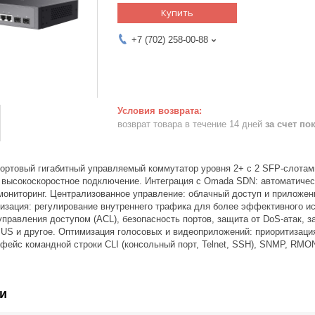
Купить
+7 (702) 258-00-88
возврат товара в течение 14 дней
за счет по
ортовый гигабитный управляемый коммутатор уровня 2+ с 2 SFP‑слотами 
 высокоскоростное подключение. Интеграция с Omada SDN: автоматическ
мониторинг. Централизованное управление: облачный доступ и приложен
изация: регулирование внутреннего трафика для более эффективного ис
управления доступом (ACL), безопасность портов, защита от DoS‑атак,
S и другое. Оптимизация голосовых и видеоприложений: приоритизация 
фейс командной строки CLI (консольный порт, Telnet, SSH), SNMP, RMON
и