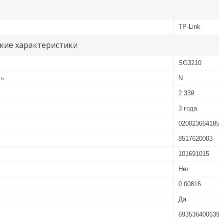
TP-Link
кие характеристики
SG3210
ть
N
2.339
3 года
02002366418
8517620003
101691015
Нет
0.00816
Да
69353640063