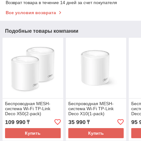
Возврат товара в течение 14 дней за счет покупателя
Все условия возврата
Подобные товары компании
Беспроводная MESH-
Беспроводная MESH-
Бес
система Wi-Fi TP-Link
система Wi-Fi TP-Link
сист
Deco X50(2-pack)
Deco X10(1-pack)
Deco
109 990
35 990
95 
₸
₸
Купить
Купить