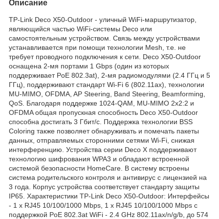
Описание
TP-Link Deco X50-Outdoor - уличный WiFi-маршрутизатор,
являющийся частью WiFi-системы Deco или
самостоятельным устройством. Связь между устройствами
устанавливается при помощи технологии Mesh, т.е. не
требует проводного подключения к сети. Deco X50-Outdoor
оснащена 2-мя портами 1 Gbps (один из которых
поддерживает PoE 802.3at), 2-мя радиомодулями (2.4 ГГц и 5
ГГц), поддерживают стандарт Wi-Fi 6 (802.11ax), технологии
MU-MIMO, OFDMA, AP Steering, Band Steering, Beamforming,
QoS. Благодаря поддержке 1024-QAM, MU-MIMO 2x2:2 и
OFDMA общая пропускная способность Deco X50-Outdoor
способна достигать 3 Гбит/с. Поддержка технологии BSS
Coloring также позволяет обнаруживать и помечать пакеты
данных, отправляемых сторонними сетями Wi-Fi, снижая
интерференцию. Устройства серии Deco X поддерживают
технологию шифрования WPA3 и обладают встроенной
системой безопасности HomeCare. В систему встроены
система родительского контроля и антивирус с лицензией на
3 года. Корпус устройства соответствует стандарту защиты
IP65. Характеристики TP-Link Deco X50-Outdoor: Интерфейсы
- 1 x RJ45 10/100/1000 Mbps, 1 x RJ45 10/100/1000 Mbps с
поддержкой PoE 802.3at WiFi - 2.4 GHz 802.11ax/n/g/b, до 574