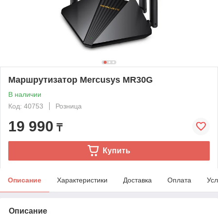
Маршрутизатор Mercusys MR30G
В наличии
Код: 40753
Розница
19 990
₸
Купить
Описание
Характеристики
Доставка
Оплата
Усл
Описание