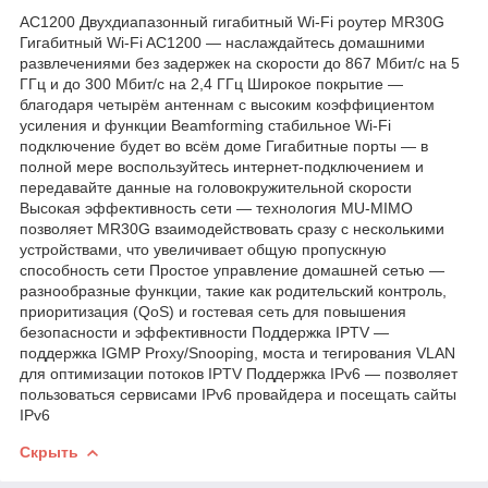
AC1200 Двухдиапазонный гигабитный Wi-Fi роутер MR30G
Гигабитный Wi-Fi AC1200 — наслаждайтесь домашними
развлечениями без задержек на скорости до 867 Мбит/с на 5
ГГц и до 300 Мбит/с на 2,4 ГГц Широкое покрытие —
благодаря четырём антеннам с высоким коэффициентом
усиления и функции Beamforming стабильное Wi‑Fi
подключение будет во всём доме Гигабитные порты — в
полной мере воспользуйтесь интернет‑подключением и
передавайте данные на головокружительной скорости
Высокая эффективность сети — технология MU‑MIMO
позволяет MR30G взаимодействовать сразу с несколькими
устройствами, что увеличивает общую пропускную
способность сети Простое управление домашней сетью —
разнообразные функции, такие как родительский контроль,
приоритизация (QoS) и гостевая сеть для повышения
безопасности и эффективности Поддержка IPTV —
поддержка IGMP Proxy/Snooping, моста и тегирования VLAN
для оптимизации потоков IPTV Поддержка IPv6 — позволяет
пользоваться сервисами IPv6 провайдера и посещать сайты
IPv6
Скрыть