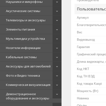
Производитель
Наушники и микрофоны
Пользовательс
Акустические системы
Артикул
Телевизоры и аксессуары
Благотворительнос
Элементы питания
Вес
Мультимедиа устройства
Видеовыход
Гарантия
Носители информации
Графический проце
Кабельные системы
Длина видеокарты,
Аксессуары для автомобилей
Код НКТ
Фото и Видео техника
Код ТН ВЭД
Код товара Kaspi
Коммерческая визуализация
Мощность (Bт)
Демонстрационное
оборудование и аксессуары
Новинка
Объём