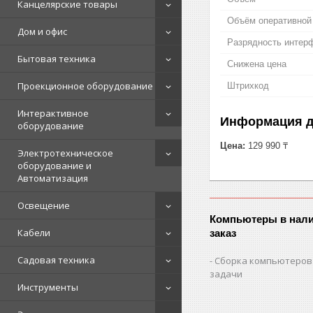
Канцелярские товары
Объём оперативной
Дом и офис
Разрядность интер
Бытовая техника
Снижена цена
Проекционное оборудование
Штрихкод
Интерактивное
Информация д
оборудование
Цена:
129 990 ₸
Электротехническое
оборудование и
Автоматизация
Освещение
Компьютеры в нали
Кабели
заказ
Садовая техника
Сборка компьютеров
задачи
Инструменты