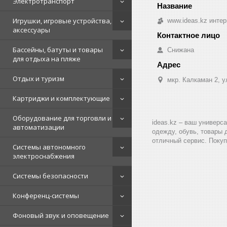
Электротранспорт
Игрушки, игровые устройства,
www.ideas.kz интер
аксессуары
Бассейны, батуты и товары
Снижана
для отдыха на пляже
Отдых и туризм
мкр. Калкаман 2, 
Картриджи и комплектующие
Оборудование для торговли и
ideas.kz – ваш универс
автоматизации
одежду, обувь, товары 
отличный сервис. Покуп
Системы автономного
электроснабжения
Системы безопасности
Конференц-системы
Фоновый звук и оповещение