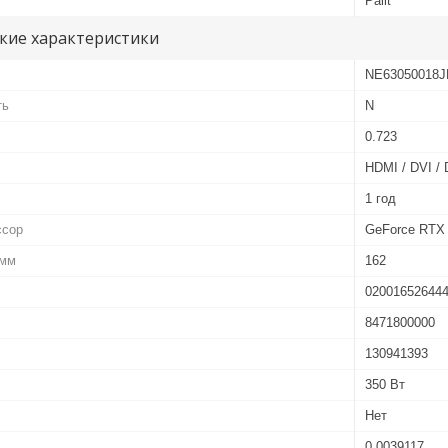
Palit
кие характеристики
NE63050018J
ть
N
0.723
HDMI / DVI /
1 год
ссор
GeForce RTX
 мм
162
02001652644
8471800000
130941393
350 Вт
Нет
0.0039117