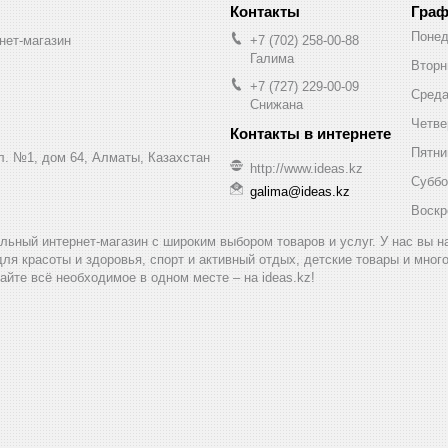
Граф
Понед
нет-магазин
+7 (702) 258-00-88
Галима
Вторн
+7 (727) 229-00-09
Сред
Снижана
Четве
Пятни
ул. №1, дом 64, Алматы, Казахстан
http://www.ideas.kz
Суббо
galima@ideas.kz
Воскр
альный интернет-магазин с широким выбором товаров и услуг. У нас вы 
для красоты и здоровья, спорт и активный отдых, детские товары и мног
айте всё необходимое в одном месте – на ideas.kz!