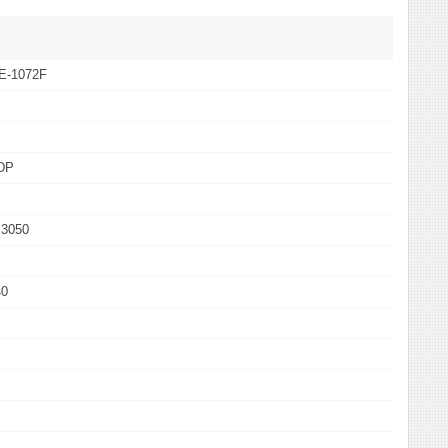
E-1072F
 DP
 3050
40