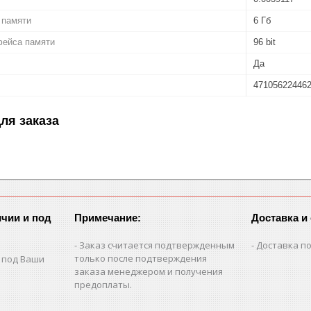
 памяти
6 Гб
фейса памяти
96 bit
Да
47105622446
ля заказа
чии и под
Примечание:
Доставка и
Заказ считается подтвержденным
Доставка по
только после подтверждения
 под Ваши
заказа менеджером и получения
предоплаты.