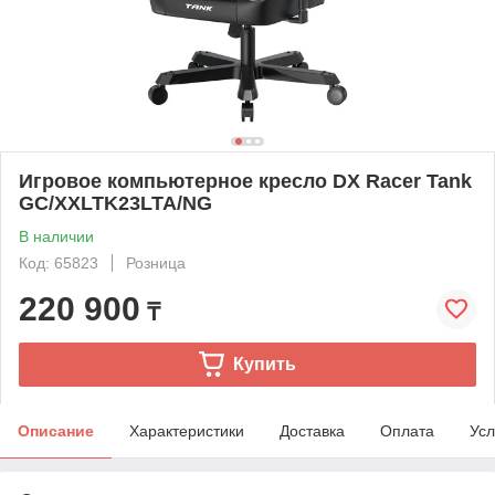
Игровое компьютерное кресло DX Racer Tank
GC/XXLTK23LTA/NG
В наличии
Код: 65823
Розница
220 900
₸
Купить
Описание
Характеристики
Доставка
Оплата
Усл