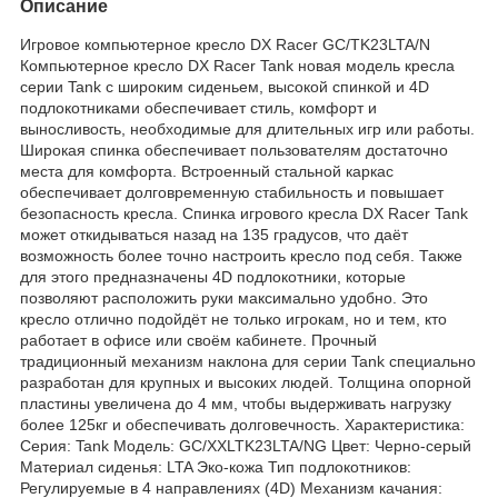
Описание
Игровое компьютерное кресло DX Racer GC/TK23LTA/N
Компьютерное кресло DX Racer Tank новая модель кресла
серии Tank с широким сиденьем, высокой спинкой и 4D
подлокотниками обеспечивает стиль, комфорт и
выносливость, необходимые для длительных игр или работы.
Широкая спинка обеспечивает пользователям достаточно
места для комфорта. Встроенный стальной каркас
обеспечивает долговременную стабильность и повышает
безопасность кресла. Спинка игрового кресла DX Racer Tank
может откидываться назад на 135 градусов, что даёт
возможность более точно настроить кресло под себя. Также
для этого предназначены 4D подлокотники, которые
позволяют расположить руки максимально удобно. Это
кресло отлично подойдёт не только игрокам, но и тем, кто
работает в офисе или своём кабинете. Прочный
традиционный механизм наклона для серии Tank специально
разработан для крупных и высоких людей. Толщина опорной
пластины увеличена до 4 мм, чтобы выдерживать нагрузку
более 125кг и обеспечивать долговечность. Характеристика:
Серия: Tank Модель: GC/XXLTK23LTA/NG Цвет: Черно-серый
Материал сиденья: LTA Эко-кожа Тип подлокотников:
Регулируемые в 4 направлениях (4D) Механизм качания: