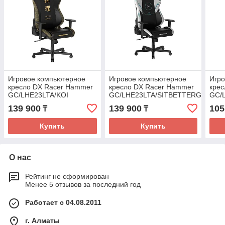
Игровое компьютерное
Игровое компьютерное
Игр
кресло DX Racer Hammer
кресло DX Racer Hammer
крес
GC/LHE23LTA/KOI
GC/LHE23LTA/SITBETTERGAMEL
GC/
139 900
139 900
105
₸
₸
Купить
Купить
О нас
Рейтинг не сформирован
Менее 5 отзывов за последний год
Работает с 04.08.2011
г. Алматы