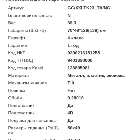
Артикул
GC/XXLTK23LTA/NG
Благотворительность
N
Вес
39.3
Габариты (ШхГхВ)
70*46*126(136) см
Газлифт
4 класс
Гарантия
1 год
Код НКТ
0200216151255
Код ТН ВЭД
9401390000
Код товара Kaspi
128895081
Материал
Металл, пластик, экокожа
Механизм качания
Tilt
Новинка
Нет
Объём
0.29016
Подголовник
Да
Подлокотник
4D
Подушка для поясницы
Да
Размеры сиденья (ГхШ),
56х49
см