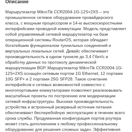
Описание
Маршрутизатор MikroTik CCR2004-1G-12S+2XS – это
промышленное сетевое оборудование провайдерского
класса, с мощным процессором и 14-ю высокоскоростными
интерфейсами проводной коммутации. Модель представляет
собой управляемый сетевой маршрутизатор на базе
операционной системы RouterOS, которая обладает
богатейшим функционалом туннельных соединений и
виртуальных локальных сетей. Девайс обеспечивает
производительность в одном туннеле до 3,4 Гбит/с и
обработку данных по протоколу динамической
маршрутизации BGP. Маршрутизатор MikroTik CCR2004-1G-
12S+2XS оснащён сетевым портом 1G Ethernet, 12 портами
10G SFP+ и 2 портами 25G SFP28. Такое сочетание
интерфейсов и сетевых возможностей совместно с
многопортовыми коммутаторами позволяют реализовывать
масштабные проекты по построению или модернизации
сетевой инфраструктуры. Высокая производительность
устройства и встроенный резервный источник питания
обеспечивают бесперебойную эксплуатацию в течение всего
срока службы. Продуманная конфигурация портов роутера
может стать дополнением к любому профессиональному
оборудованию для решения сложных задач. Эффективная