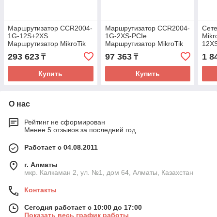
Маршрутизатор CCR2004-
Маршрутизатор CCR2004-
Сете
1G-12S+2XS
1G-2XS-PCIe
Mikr
Маршрутизатор MikroTik
Маршрутизатор MikroTik
12X
CCR2
CCR
293 623
97 363
1 8
₸
₸
Купить
Купить
О нас
Рейтинг не сформирован
Менее 5 отзывов за последний год
Работает с 04.08.2011
г. Алматы
мкр. Калкаман 2, ул. №1, дом 64, Алматы, Казахстан
Контакты
Сегодня работает с 10:00 до 17:00
Показать весь график работы