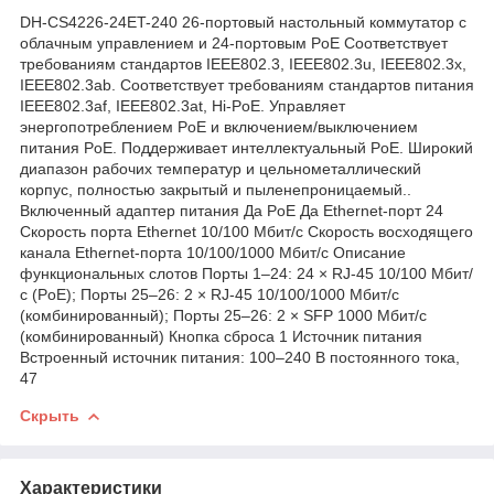
DH-CS4226-24ET-240 26-портовый настольный коммутатор с
облачным управлением и 24-портовым PoE Соответствует
требованиям стандартов IEEE802.3, IEEE802.3u, IEEE802.3x,
IEEE802.3ab. Соответствует требованиям стандартов питания
IEEE802.3af, IEEE802.3at, Hi-PoE. Управляет
энергопотреблением PoE и включением/выключением
питания PoE. Поддерживает интеллектуальный PoE. Широкий
диапазон рабочих температур и цельнометаллический
корпус, полностью закрытый и пыленепроницаемый..
Включенный адаптер питания Да PoE Да Ethernet-порт 24
Скорость порта Ethernet 10/100 Мбит/с Скорость восходящего
канала Ethernet-порта 10/100/1000 Мбит/с Описание
функциональных слотов Порты 1–24: 24 × RJ-45 10/100 Мбит/
с (PoE); Порты 25–26: 2 × RJ-45 10/100/1000 Мбит/с
(комбинированный); Порты 25–26: 2 × SFP 1000 Мбит/с
(комбинированный) Кнопка сброса 1 Источник питания
Встроенный источник питания: 100–240 В постоянного тока,
47
Скрыть
Характеристики