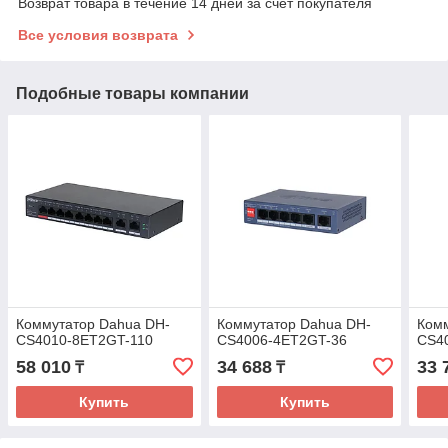
Возврат товара в течение 14 дней за счет покупателя
Все условия возврата
Подобные товары компании
Коммутатор Dahua DH-
Коммутатор Dahua DH-
Ком
CS4010-8ET2GT-110
CS4006-4ET2GT-36
CS4
58 010
34 688
33 
₸
₸
Купить
Купить