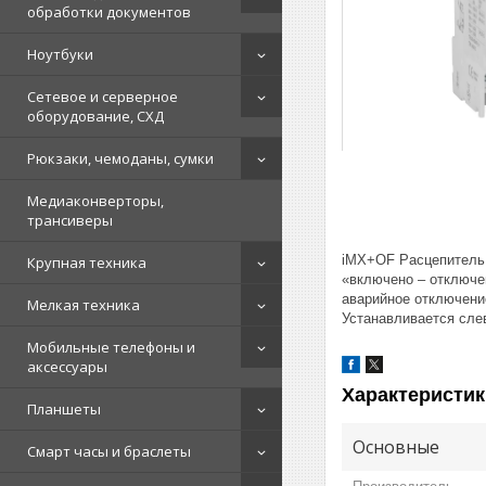
обработки документов
Ноутбуки
Сетевое и серверное
оборудование, СХД
Рюкзаки, чемоданы, сумки
Медиаконверторы,
трансиверы
iMX+OF Расцепитель 
Крупная техника
«включено – отключе
аварийное отключени
Мелкая техника
Устанавливается слев
Мобильные телефоны и
аксессуары
Характеристик
Планшеты
Основные
Смарт часы и браслеты