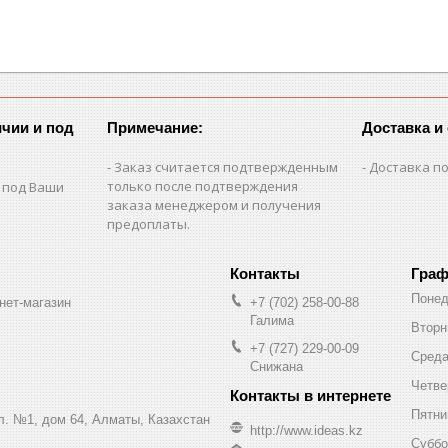
чии и под
Примечание:
Доставка и
Заказ считается подтвержденным
Доставка по
только после подтверждения
 под Ваши
заказа менеджером и получения
предоплаты.
Граф
Понед
нет-магазин
+7 (702) 258-00-88
Галима
Вторн
+7 (727) 229-00-09
Сред
Снижана
Четве
Пятни
ул. №1, дом 64, Алматы, Казахстан
http://www.ideas.kz
Суббо