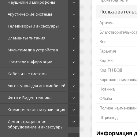
Производитель
Наушники и микрофоны
Пользовательс
Акустические системы
Артикул
Телевизоры и аксессуары
Благотворительнос
Элементы питания
Вес
Мультимедиа устройства
Гарантия
Код НКТ
Носители информации
Код ТН ВЭД
Кабельные системы
Короткое наименова
Аксессуары для автомобилей
Новинка
Фото и Видео техника
Объём
Полное наименовани
Коммерческая визуализация
Штрихкод
Демонстрационное
оборудование и аксессуары
Информация д