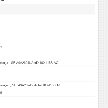
tric
77
атқыш SE A9A26946 Acti9 100-415В АС
тқыш, SE, A9A26946, Acti9 100-415В АС
49