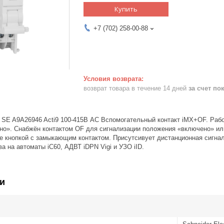
Купить
+7 (702) 258-00-88
возврат товара в течение 14 дней
за счет по
SE A9A26946 Acti9 100-415В АС Вспомогательный контакт iMX+OF. Рабо
но». Снабжён контактом OF для сигнализации положения «включено» и
е кнопкой с замыкающим контактом. Присутсивует дистанционная сигна
а на автоматы iC60, АДВТ iDPN Vigi и УЗО iID.
и