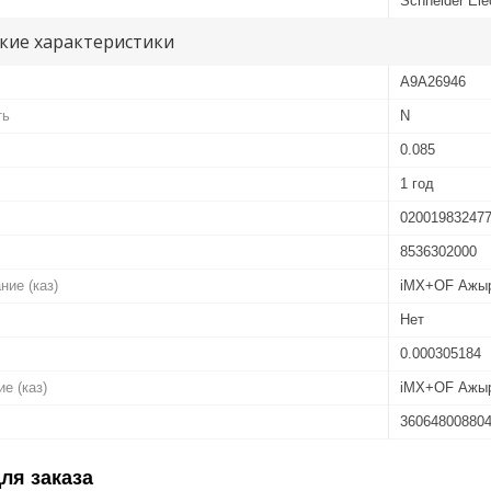
Schneider Elec
кие характеристики
A9A26946
ть
N
0.085
1 год
02001983247
8536302000
ние (каз)
iMX+OF Ажыр
Нет
0.000305184
е (каз)
iMX+OF Ажыра
36064800880
ля заказа