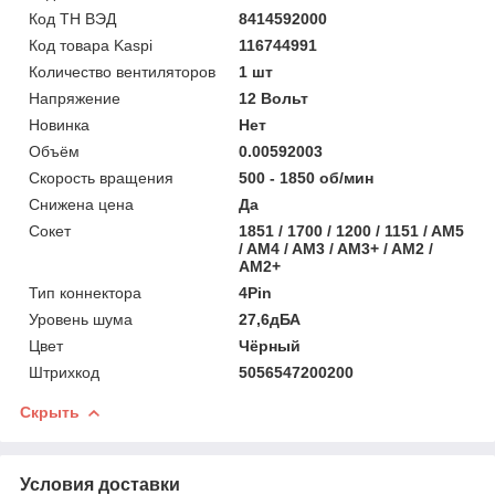
Код ТН ВЭД
8414592000
Код товара Kaspi
116744991
Количество вентиляторов
1 шт
Напряжение
12 Вольт
Новинка
Нет
Объём
0.00592003
Скорость вращения
500 - 1850 об/мин
Снижена цена
Да
Сокет
1851 / 1700 / 1200 / 1151 / AM5
/ AM4 / AM3 / AM3+ / AM2 /
AM2+
Тип коннектора
4Pin
Уровень шума
27,6дБА
Цвет
Чёрный
Штрихкод
5056547200200
Скрыть
Условия доставки