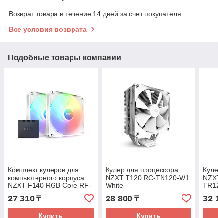
Возврат товара в течение 14 дней за счет покупателя
Все условия возврата
Подобные товары компании
Комплект кулеров для
Кулер для процессора
Куле
компьютерного корпуса
NZXT T120 RC-TN120-W1
NZX
NZXT F140 RGB Core RF-
White
TR12
C14DF-W1 White 2в1
27 310
28 800
32 
₸
₸
Купить
Купить