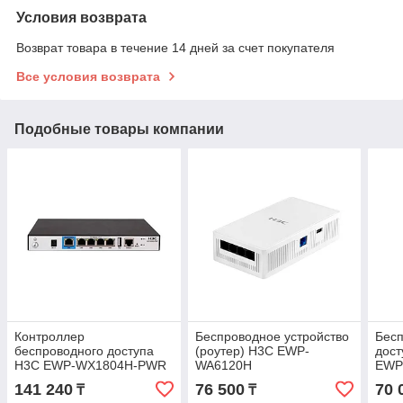
Условия возврата
Возврат товара в течение 14 дней за счет покупателя
Все условия возврата
Подобные товары компании
Контроллер
Беспроводное устройство
Бесп
беспроводного доступа
(роутер) H3C EWP-
дост
H3C EWP-WX1804H-PWR
WA6120H
EWP
141 240
76 500
70 
₸
₸