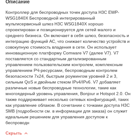
Описание
Контроллер для беспроводных точек доступа H3C EWP-
WSG1840X Беспроводной интегрированный
мультисервисный шлюз H3C WSG1840X хорошо
спроектирован и позиционируется для сетей малого и
среднего бизнеса. Он включает в себя шлюз, безопасность и
интеграцию функций AC, что снижает количество устройств и
совокупную стоимость владения в сети. Он использует
инновационную платформу Comware V7 (далее V7). V7
поставляется со стандартным детализированным
управлением пользовательским контролем, комплексным
управлением РЧ-ресурсами, беспроводным контролем
безопасности 7x24, быстрым роумингом уровней 2 и 3,
сильным QoS и двойным стеком IPv4/IPv6. V7 добавляет
различные новые беспроводные технологии, такие как
многоядерный уровень управления, Bonjour и Hotspot 2.0. Он
также поддерживает несколько сетевых конфигураций, таких
как управление облаком. В сочетании с точками доступа H3C
SMB (подробности см. в информации для заказа) он служит
идеальным решением для управления доступом к
беспроводн
Скрыть