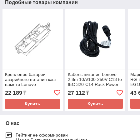
Подобные товары компании
Крепление батареи
Кабель питания Lenovo
Мар
аварийного питания кэш-
2.8m 10A/100-250V C13 to
RG-
памяти Lenovo
IEC 320-C14 Rack Power
EG10
ThinkSystem 2U Supercap
Cable 4L67A08366
22 189
27 112
43 
₸
₸
Holder Kit 4M17A61230
Купить
Купить
О нас
Рейтинг не сформирован