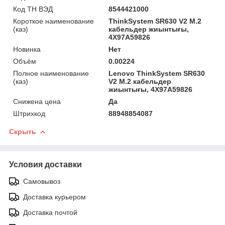
Код ТН ВЭД
8544421000
Короткое наименование
ThinkSystem SR630 V2 M.2
(каз)
кабельдер жиынтығы,
4X97A59826
Новинка
Нет
Объём
0.00224
Полное наименование
Lenovo ThinkSystem SR630
(каз)
V2 M.2 кабельдер
жиынтығы, 4X97A59826
Снижена цена
Да
Штрихкод
88948854087
Скрыть
Условия доставки
Самовывоз
Доставка курьером
Доставка почтой