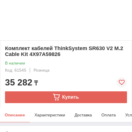
Комплект кабелей ThinkSystem SR630 V2 M.2
Cable Kit 4X97A59826
В наличии
Код: 61545
Розница
35 282
₸
Купить
Описание
Характеристики
Доставка
Оплата
Усл