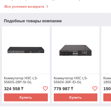
Все условия возврата
Подобные товары компании
Коммутатор H3C LS-
Коммутатор H3C LS-
Комм
5560S-28P-SI-GL
5560X-30F-EI-GL
185
324 558
779 987
150
₸
₸
Купить
Купить