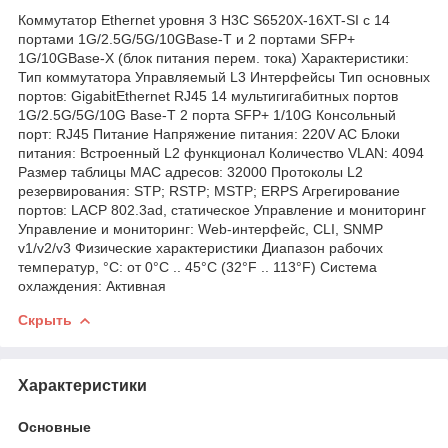
Коммутатор Ethernet уровня 3 H3C S6520X-16XT-SI с 14
портами 1G/2.5G/5G/10GBase-T и 2 портами SFP+
1G/10GBase-X (блок питания перем. тока) Характеристики:
Тип коммутатора Управляемый L3 Интерфейсы Тип основных
портов: GigabitEthernet RJ45 14 мультигигабитных портов
1G/2.5G/5G/10G Base-T 2 порта SFP+ 1/10G Консольный
порт: RJ45 Питание Напряжение питания: 220V AC Блоки
питания: Встроенный L2 функционал Количество VLAN: 4094
Размер таблицы MAC адресов: 32000 Протоколы L2
резервирования: STP; RSTP; MSTP; ERPS Агрегирование
портов: LACP 802.3ad, статическое Управление и мониторинг
Управление и мониторинг: Web-интерфейс, CLI, SNMP
v1/v2/v3 Физические характеристики Диапазон рабочих
температур, °C: от 0°C .. 45°C (32°F .. 113°F) Система
охлаждения: Активная
Скрыть
Характеристики
Основные