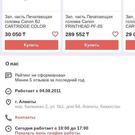
Зап. часть Печатающая
Зап. часть Печатающая
Зап.
головка Canon BJ
головка Canon
голо
CARTRIDGE COLOR
PRINTHEAD PF-05
CAR
(QY6-8018-030)
(3872B001AA)
8002
30 050
289 552
29 
₸
₸
Купить
Купить
О нас
Рейтинг не сформирован
Менее 5 отзывов за последний год
Работает с 04.08.2011
г. Алматы
мкр. Калкаман 2, ул. №1, дом 64, Алматы, Казахстан
Контакты
Сегодня работает с 10:00 до 17:00
Показать весь график работы