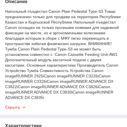
Описание
Напольный пъедестал Canon Plain Pedestal Type-S3 Товар
предназначен только для продажи на территории Республики
Казахстан и Кыргызской Республики Напольный пъедестал
Canon оснащен не только прочными ножками для надежной
фиксации на месте, но и эргономичными колесиками
благодаря которым в сборе с МФУ легко перемещать в
пространстве избегая физических нагрузок. ВНИМАНИЕ!
Тумба Canon Plain Pedestal Type-S3 не может быть
установлена совместно с: Canon Cassette Feeding Unit-AW1.
Дополнительный модуль кассетной подачи с двумя
кассетами. Основные характеристики Производитель Canon
Устройство Тумба Совместимость Устройства Canon
imageRUNNER 2925iCanon imageRUNNER C3226iCanon
imageRUNNER C3326iCanon imageRUNNER ADVANCE DX
C3822iCanon imageRUNNER ADVANCE DX C3826iCanon
imageRUNNER ADVANCE DX C3830iCanon imageRUNNER
ADVANCE DX C3835i
Скрыть
Характеристики