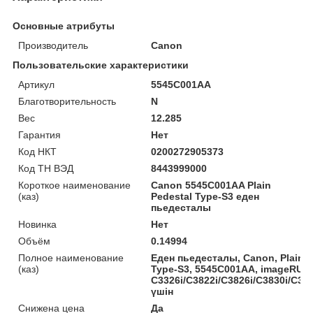
Основные атрибуты
Производитель
Canon
Пользовательские характеристики
Артикул
5545C001AA
Благотворительность
N
Вес
12.285
Гарантия
Нет
Код НКТ
0200272905373
Код ТН ВЭД
8443999000
Короткое наименование
Canon 5545C001AA Plain
(каз)
Pedestal Type-S3 еден
пьедесталы
Новинка
Нет
Объём
0.14994
Полное наименование
Еден пьедесталы, Canon, Plain P
(каз)
Type-S3, 5545C001AA, imageRU
C3326i/C3822i/C3826i/C3830i/C383
үшін
Снижена цена
Да