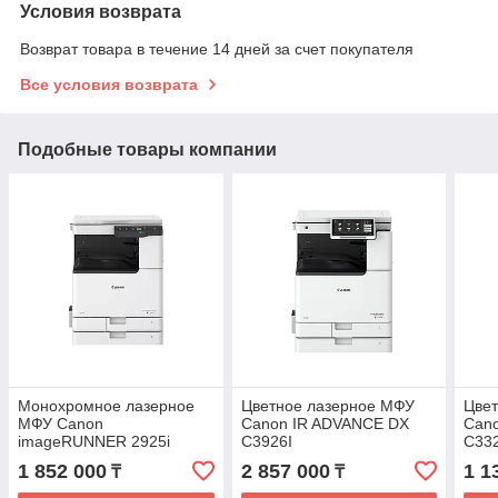
Условия возврата
Возврат товара в течение 14 дней за счет покупателя
Все условия возврата
Подобные товары компании
Монохромное лазерное
Цветное лазерное МФУ
Цве
МФУ Canon
Canon IR ADVANCE DX
Can
imageRUNNER 2925i
C3926I
C332
5976C005AA
1 852 000
2 857 000
1 1
₸
₸