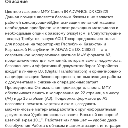
Описание
Цветное лазерное МФУ Canon IR ADVANCE DX C3922I
Данная позиция является базовым блоком и не является
рабочей конфигурацией!Для активации печатной машины
необходимо приобрести комплект расходных материалов и
необходимые опции к базовому блоку! (см. в Сопутствующие
товары) Требуется запуск АСЦ Товар предназначен только
для продажи на территориях Республики Казахстан и
Кыргызской Республики IR ADVANCE DX C3922I — это
современное корпоративное цветное МФУ формата A3,
предназначенное для компаний, которым важны надежность,
безопасность и эффективный документооборот. Устройство
входит в линейку DX (Digital Transformation) и ориентировано
на цифровизацию бизнес-процессов, автоматизацию работы
с документами и снижение операционных затрат.
Преимущества Оптимальная производительность. МФУ
обеспечивает печать и копирование до 22 страниц в минуту
(A4) и до 15 стр/мин (A3). Поддержка форматов до A3
позволяет: печатать чертежи и схемы,создавать
маркетинговые материалы,работать с крупноформатными
документами Удобство использования. Большой сенсорный
цветной экран 10.1". Работает как планшет — удобно даже
без обучения Работа с облаком и автоматизация. интеграция