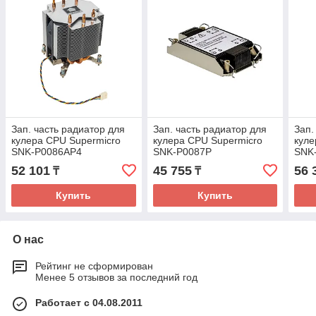
Зап. часть радиатор для
Зап. часть радиатор для
Зап.
кулера CPU Supermicro
кулера CPU Supermicro
куле
SNK-P0086AP4
SNK-P0087P
SNK
52 101
45 755
56 
₸
₸
Купить
Купить
О нас
Рейтинг не сформирован
Менее 5 отзывов за последний год
Работает с 04.08.2011