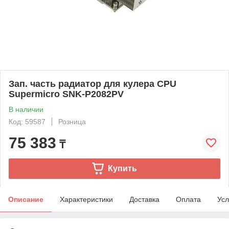
Зап. часть радиатор для кулера CPU
Supermicro SNK-P2082PV
В наличии
Код: 59587
Розница
75 383
₸
Купить
Описание
Характеристики
Доставка
Оплата
Усл